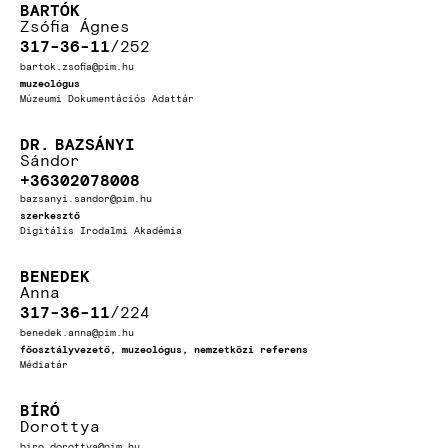
BARTÓK
Zsófia Ágnes
317-36-11
252
bartok.zsofia@pim.hu
muzeológus
Múzeumi Dokumentációs Adattár
DR.
BAZSÁNYI
Sándor
+36302078008
bazsanyi.sandor@pim.hu
szerkesztő
Digitális Irodalmi Akadémia
BENEDEK
Anna
317-36-11
224
benedek.anna@pim.hu
főosztályvezető, muzeológus, nemzetközi referens
Médiatár
BÍRÓ
Dorottya
biro.dorottya@pim.hu