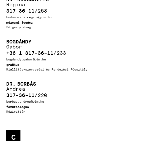
Regina
317-36-11
258
bodonovits.regina@pim.hu
múzeumi jogász
Főigazgatóság
BOGDÁNDY
Gábor
+36 1 317-36-11
233
bogdandy.gabor@pim.hu
grafikus
Kiállítás-szervezési és Rendezési Főosztály
DR.
BORBÁS
Andrea
317-36-11
220
borbas.andrea@pim.hu
főmuzeológus
Kézirattár
C