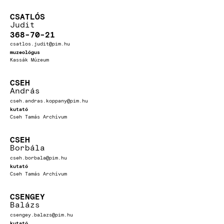
CSATLÓS
Judit
368-70-21
csatlos.judit@pim.hu
muzeológus
Kassák Múzeum
CSEH
András
cseh.andras.koppany@pim.hu
kutató
Cseh Tamás Archívum
CSEH
Borbála
cseh.borbala@pim.hu
kutató
Cseh Tamás Archívum
CSENGEY
Balázs
csengey.balazs@pim.hu
kutató