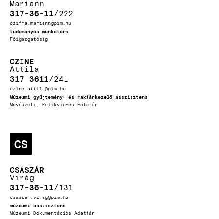
Mariann
317-36-11
222
czifra.mariann@pim.hu
tudományos munkatárs
Főigazgatóság
CZINE
Attila
317 3611
241
czine.attila@pim.hu
Múzeumi gyűjtemény- és raktárkezelő asszisztens
Művészeti, Relikvia-és Fotótár
CS
CSÁSZÁR
Virág
317-36-11
131
csaszar.virag@pim.hu
múzeumi asszisztens
Múzeumi Dokumentációs Adattár