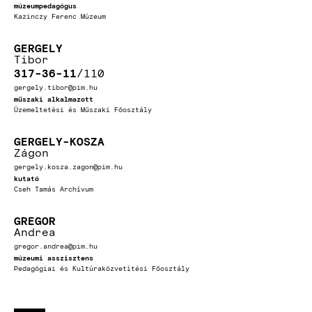
múzeumpedagógus
Kazinczy Ferenc Múzeum
GERGELY
Tibor
317-36-11
110
gergely.tibor@pim.hu
műszaki alkalmazott
Üzemeltetési és Műszaki Főosztály
GERGELY-KOSZA
Zágon
gergely.kosza.zagon@pim.hu
kutató
Cseh Tamás Archívum
GREGOR
Andrea
gregor.andrea@pim.hu
múzeumi asszisztens
Pedagógiai és Kultúraközvetítési Főosztály