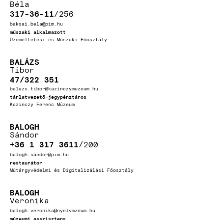
Béla
317-36-11
256
baksai.bela@pim.hu
műszaki alkalmazott
Üzemeltetési és Műszaki Főosztály
BALÁZS
Tibor
47/322 351
balazs.tibor@kazinczymuzeum.hu
tárlatvezető-jegypénztáros
Kazinczy Ferenc Múzeum
BALOGH
Sándor
+36 1 317 3611
200
balogh.sandor@pim.hu
restaurátor
Műtárgyvédelmi és Digitalizálási Főosztály
BALOGH
Veronika
balogh.veronika@nyelvmzeum.hu
múzeumi asszisztens