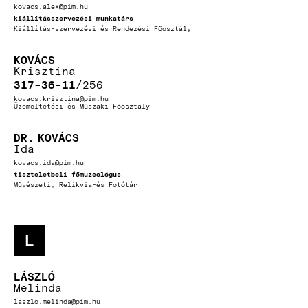
kovacs.alex@pim.hu
kiállításszervezési munkatárs
Kiállítás-szervezési és Rendezési Főosztály
KOVÁCS
Krisztina
317-36-11
256
kovacs.krisztina@pim.hu
Üzemeltetési és Műszaki Főosztály
DR.
KOVÁCS
Ida
kovacs.ida@pim.hu
tiszteletbeli főmuzeológus
Művészeti, Relikvia-és Fotótár
L
LÁSZLÓ
Melinda
laszlo.melinda@pim.hu