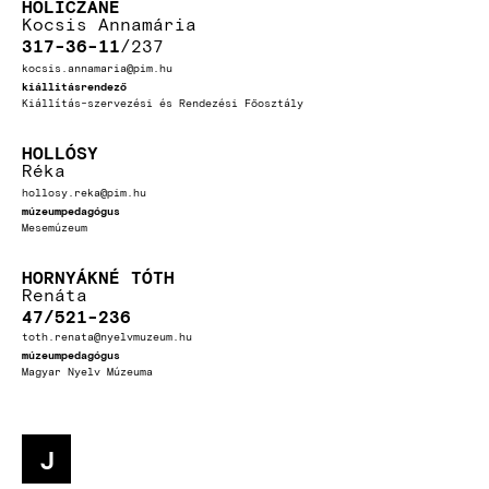
HOLICZÁNÉ
Kocsis Annamária
317-36-11
237
kocsis.annamaria@pim.hu
kiállitásrendező
Kiállítás-szervezési és Rendezési Főosztály
HOLLÓSY
Réka
hollosy.reka@pim.hu
múzeumpedagógus
Mesemúzeum
HORNYÁKNÉ TÓTH
Renáta
47/521-236
toth.renata@nyelvmuzeum.hu
múzeumpedagógus
Magyar Nyelv Múzeuma
J