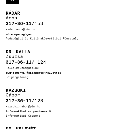
KÁDÁR
Anna
317-36-11
153
kadar.anna@pim.hu
múzeumpedagógus
Pedagógiai és Kultúraközvetítési Főosztály
DR.
KALLA
Zsuzsa
317-36-11
124
kalla.zsuzsa@pim.hu
gyűjteményi főigazgató-helyettes
Főigazgatóság
KAZSOKI
Gábor
317-36-11
128
kazsoki.gabor@pim.hu
informatikai csoportvezető
Informatikai Csoport
DR.
KELEVÉZ