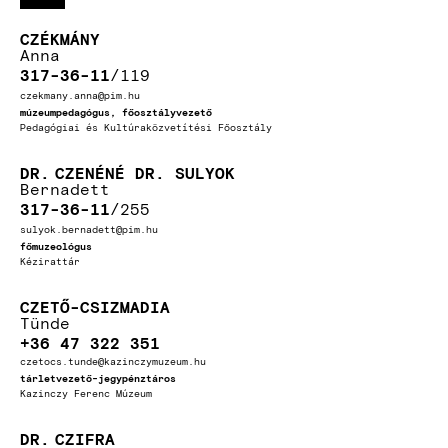
CZÉKMÁNY
Anna
317-36-11
119
czekmany.anna@pim.hu
múzeumpedagógus, főosztályvezető
Pedagógiai és Kultúraközvetítési Főosztály
DR.
CZENÉNÉ DR. SULYOK
Bernadett
317-36-11
255
sulyok.bernadett@pim.hu
főmuzeológus
Kézirattár
CZETŐ-CSIZMADIA
Tünde
+36 47 322 351
czetocs.tunde@kazinczymuzeum.hu
tárletvezető-jegypénztáros
Kazinczy Ferenc Múzeum
DR.
CZIFRA