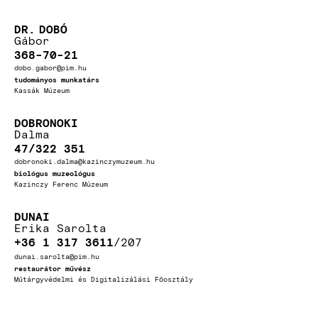
DR.
DOBÓ
Gábor
368-70-21
dobo.gabor@pim.hu
tudományos munkatárs
Kassák Múzeum
DOBRONOKI
Dalma
47/322 351
dobronoki.dalma@kazinczymuzeum.hu
biológus muzeológus
Kazinczy Ferenc Múzeum
DUNAI
Erika Sarolta
+36 1 317 3611
207
dunai.sarolta@pim.hu
restaurátor művész
Műtárgyvédelmi és Digitalizálási Főosztály