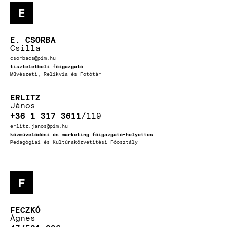
E
E. CSORBA
Csilla
csorbacs@pim.hu
tiszteletbeli főigazgató
Művészeti, Relikvia-és Fotótár
ERLITZ
János
+36 1 317 3611
119
erlitz.janos@pim.hu
közművelődési és marketing főigazgató-helyettes
Pedagógiai és Kultúraközvetítési Főosztály
F
FECZKÓ
Ágnes