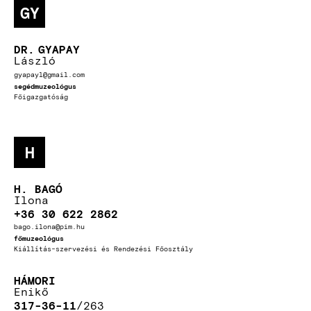
GY
DR.
GYAPAY
László
gyapayl@gmail.com
segédmuzeológus
Főigazgatóság
H
H. BAGÓ
Ilona
+36 30 622 2862
bago.ilona@pim.hu
főmuzeológus
Kiállítás-szervezési és Rendezési Főosztály
HÁMORI
Enikő
317-36-11
263