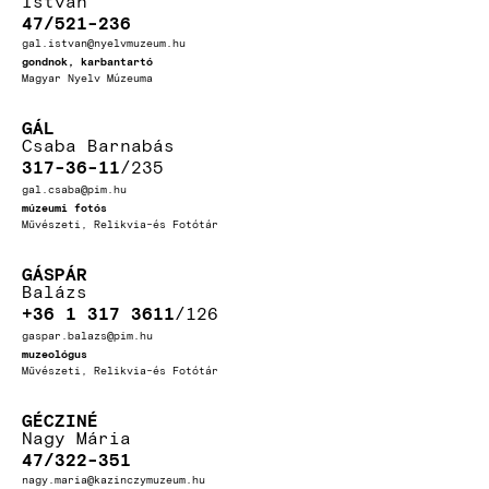
István
47/521-236
gal.istvan@nyelvmuzeum.hu
gondnok, karbantartó
Magyar Nyelv Múzeuma
GÁL
Csaba Barnabás
317-36-11
235
gal.csaba@pim.hu
múzeumi fotós
Művészeti, Relikvia-és Fotótár
GÁSPÁR
Balázs
+36 1 317 3611
126
gaspar.balazs@pim.hu
muzeológus
Művészeti, Relikvia-és Fotótár
GÉCZINÉ
Nagy Mária
47/322-351
nagy.maria@kazinczymuzeum.hu