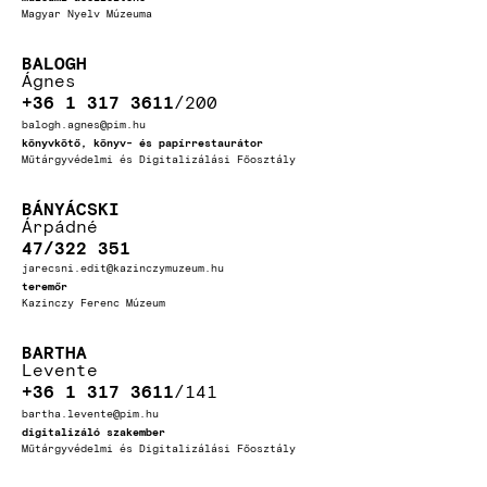
Magyar Nyelv Múzeuma
BALOGH
Ágnes
+36 1 317 3611
200
balogh.agnes@pim.hu
könyvkötő, könyv- és papírrestaurátor
Műtárgyvédelmi és Digitalizálási Főosztály
BÁNYÁCSKI
Árpádné
47/322 351
jarecsni.edit@kazinczymuzeum.hu
teremőr
Kazinczy Ferenc Múzeum
BARTHA
Levente
+36 1 317 3611
141
bartha.levente@pim.hu
digitalizáló szakember
Műtárgyvédelmi és Digitalizálási Főosztály