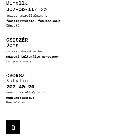
Mirella
317-36-11
125
csiszar.mirella@pim.hu
főosztályvezető, főmuzeológus
Könyvtár
CSISZÉR
Dóra
csiszer.dora@pim.hu
múzeumi kulturális menedzser
Főigazgatóság
CSÖRSZ
Katalin
202-40-20
csorsz.katalin@pim.hu
múzeumpedagógus
Mesemúzeum
D