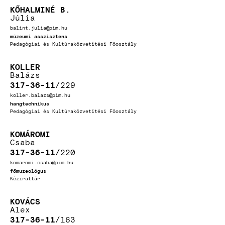
KŐHALMINÉ B.
Júlia
balint.julia@pim.hu
múzeumi asszisztens
Pedagógiai és Kultúraközvetítési Főosztály
KOLLER
Balázs
317-36-11
229
koller.balazs@pim.hu
hangtechnikus
Pedagógiai és Kultúraközvetítési Főosztály
KOMÁROMI
Csaba
317-36-11
220
komaromi.csaba@pim.hu
főmuzeológus
Kézirattár
KOVÁCS
Alex
317-36-11
163