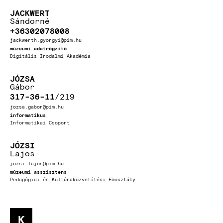
JACKWERT
Sándorné
+36302078008
jackwerth.gyorgyi@pim.hu
múzeumi adatrögzitő
Digitális Irodalmi Akadémia
JÓZSA
Gábor
317-36-11
219
jozsa.gabor@pim.hu
informatikus
Informatikai Csoport
JÓZSI
Lajos
jozsi.lajos@pim.hu
múzeumi asszisztens
Pedagógiai és Kultúraközvetítési Főosztály
K