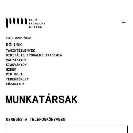
Ugrás
a
tartalomra
PIM
MUNKATÁRSAK
MORZSA
RÓLUNK
TAGINTÉZMÉNYEK
DIGITÁLIS IRODALMI AKADÉMIA
PÁLYÁZATOK
KIADVÁNYOK
HÍREK
PIM BOLT
TEREMBÉRLET
KÖZADATOK
MUNKATÁRSAK
KERESÉS A TELEFONKÖNYVBEN