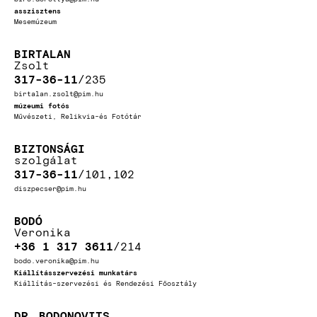
asszisztens
Mesemúzeum
BIRTALAN
Zsolt
317-36-11
235
birtalan.zsolt@pim.hu
múzeumi fotós
Művészeti, Relikvia-és Fotótár
BIZTONSÁGI
szolgálat
317-36-11
101,102
diszpecser@pim.hu
BODÓ
Veronika
+36 1 317 3611
214
bodo.veronika@pim.hu
Kiállításszervezési munkatárs
Kiállítás-szervezési és Rendezési Főosztály
DR.
BODONOVITS