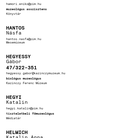
hamori.eniko@pim.hu
muzeológus asszisztens
Könyvtár
HANTOS
Násfa
hantos.nasfa@pim.hu
Mesemúzeum
HEGYESSY
Gábor
47/322-351
hegyessy.gabor@kazinczymuzeum.hu
biológus muzeológus
Kazinczy Ferenc Múzeum
HEGYI
Katalin
hegyi.katalin@pim.hu
tiszteletbeli főmuzeológus
Médiatár
HELMICH
Katalin Anna