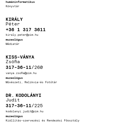
humáninformatikus
Könyvtár
KIRÁLY
Péter
+36 1 317 3611
kiraly.peter@pim.hu
muzeológus
Médiatár
KISS-VÁNYA
Zsófia
317-36-11
260
vanya.zsofia@pim.hu
muzeológus
Művészeti, Relikvia-és Fotótár
DR.
KODOLÁNYI
Judit
317-36-11
225
kodolanyi.judit@pim.hu
muzeológus
Kiállítás-szervezési és Rendezési Főosztály