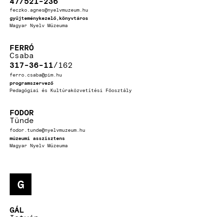
47/521-236
feczko.agnes@nyelvmuzeum.hu
gyűjteménykezelő,könyvtáros
Magyar Nyelv Múzeuma
FERRÓ
Csaba
317-36-11
162
ferro.csaba@pim.hu
programszervező
Pedagógiai és Kultúraközvetítési Főosztály
FODOR
Tünde
fodor.tunde@nyelvmuzeum.hu
múzeumi asszisztens
Magyar Nyelv Múzeuma
G
GÁL