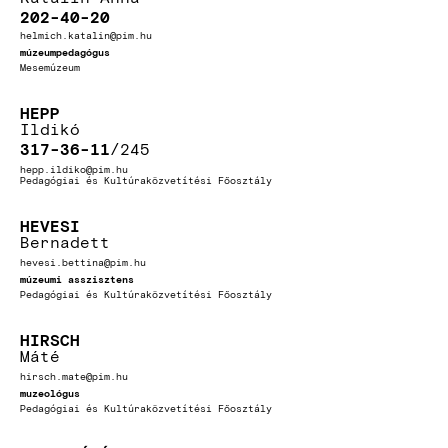
202-40-20
helmich.katalin@pim.hu
múzeumpedagógus
Mesemúzeum
HEPP
Ildikó
317-36-11
245
hepp.ildiko@pim.hu
Pedagógiai és Kultúraközvetítési Főosztály
HEVESI
Bernadett
hevesi.bettina@pim.hu
múzeumi asszisztens
Pedagógiai és Kultúraközvetítési Főosztály
HIRSCH
Máté
hirsch.mate@pim.hu
muzeológus
Pedagógiai és Kultúraközvetítési Főosztály