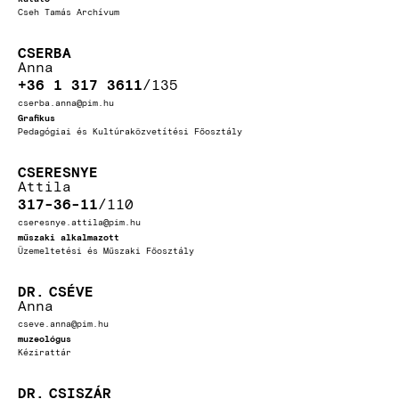
Cseh Tamás Archívum
CSERBA
Anna
+36 1 317 3611
135
cserba.anna@pim.hu
Grafikus
Pedagógiai és Kultúraközvetítési Főosztály
CSERESNYE
Attila
317-36-11
110
cseresnye.attila@pim.hu
műszaki alkalmazott
Üzemeltetési és Műszaki Főosztály
DR.
CSÉVE
Anna
cseve.anna@pim.hu
muzeológus
Kézirattár
DR.
CSISZÁR