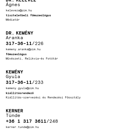
Ágnes
keleveza@pim.hu
tiszteletbeli főmuzeológus
Médiatár
DR.
KEMÉNY
Aranka
317-36-11
226
kemeny.aranka@pim.hu
főmuzeológus
Művészeti, Relikvia-és Fotótár
KEMÉNY
Gyula
317-36-11
233
kemeny.gyula@pim.hu
kiállitásrendező
Kiállítás-szervezési és Rendezési Főosztály
KERNER
Tünde
+36 1 317 3611
248
kerner.tunde@pim.hu