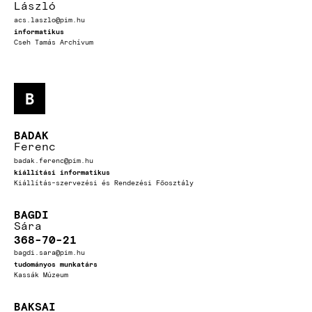
László
acs.laszlo@pim.hu
informatikus
Cseh Tamás Archívum
B
BADAK
Ferenc
badak.ferenc@pim.hu
kiállítási informatikus
Kiállítás-szervezési és Rendezési Főosztály
BAGDI
Sára
368-70-21
bagdi.sara@pim.hu
tudományos munkatárs
Kassák Múzeum
BAKSAI