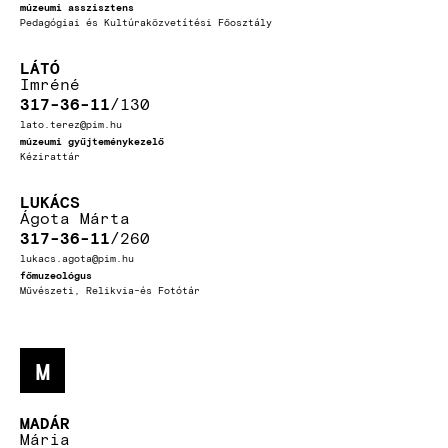
múzeumi asszisztens
Pedagógiai és Kultúraközvetítési Főosztály
LÁTÓ
Imréné
317-36-11
130
lato.terez@pim.hu
múzeumi gyűjteménykezelő
Kézirattár
LUKÁCS
Ágota Márta
317-36-11
260
lukacs.agota@pim.hu
főmuzeológus
Művészeti, Relikvia-és Fotótár
M
MADÁR
Mária