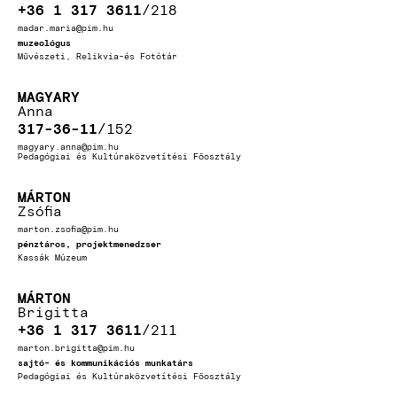
+36 1 317 3611
218
madar.maria@pim.hu
muzeológus
Művészeti, Relikvia-és Fotótár
MAGYARY
Anna
317-36-11
152
magyary.anna@pim.hu
Pedagógiai és Kultúraközvetítési Főosztály
MÁRTON
Zsófia
marton.zsofia@pim.hu
pénztáros, projektmenedzser
Kassák Múzeum
MÁRTON
Brigitta
+36 1 317 3611
211
marton.brigitta@pim.hu
sajtó- és kommunikációs munkatárs
Pedagógiai és Kultúraközvetítési Főosztály