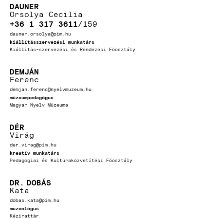
DAUNER
Orsolya Cecilia
+36 1 317 3611
159
dauner.orsolya@pim.hu
kiállításszervezési munkatárs
Kiállítás-szervezési és Rendezési Főosztály
DEMJÁN
Ferenc
demjan.ferenc@nyelvmuzeum.hu
múzeumpedagógus
Magyar Nyelv Múzeuma
DÉR
Virág
der.virag@pim.hu
kreatív munkatárs
Pedagógiai és Kultúraközvetítési Főosztály
DR.
DOBÁS
Kata
dobas.kata@pim.hu
muzeológus
Kézirattár