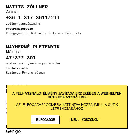
MATITS-ZÖLLNER
Anna
+36 1 317 3611
211
zollner.anna@pim.hu
programszervező
Pedagógiai és Kultúraközvetítési Főosztály
MAYHERNÉ PLETENYIK
Mária
47/322 351
mayher.maria@kazinczymuzeum.hu
tárlatvezető
Kazinczy Ferenc Múzeum
MEGYERI
Helga
A FELHASZNÁLÓI ÉLMÉNY JAVÍTÁSA ÉRDEKÉBEN A WEBHELYEN
+36 1 317 3611
231
SÜTIKET HASZNÁLUNK
megyeri.helga@pim.hu
AZ „ELFOGADÁS” GOMBRA KATTINTVA HOZZÁJÁRUL A SÜTIK
LÉTREHOZÁSÁHOZ.
muzeológus
Művészeti, Relikvia-és Fotótár
ELFOGADOM
NEM, KÖSZÖNÖM
MELHARDT
Gergő