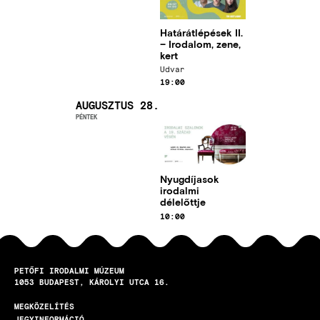
Határátlépések II.
– Irodalom, zene,
kert
Helyszín
Udvar
Időpont
19:00
AUGUSZTUS 28.
PÉNTEK
Kép
Nyugdíjasok
irodalmi
délelőttje
Időpont
10:00
PETŐFI IRODALMI MÚZEUM
1053
BUDAPEST
KÁROLYI UTCA 16.
MEGKÖZELÍTÉS
LÁBLÉC
JEGYINFORMÁCIÓ