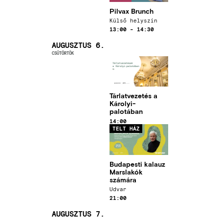
Pilvax Brunch
Helyszín
Külső helyszín
Időpont
13:00
-
14:30
AUGUSZTUS 6.
CSÜTÖRTÖK
Kép
Tárlatvezetés a
Károlyi-
palotában
Időpont
14:00
Kép
TELT HÁZ
Budapesti kalauz
Marslakók
számára
Helyszín
Udvar
Időpont
21:00
AUGUSZTUS 7.