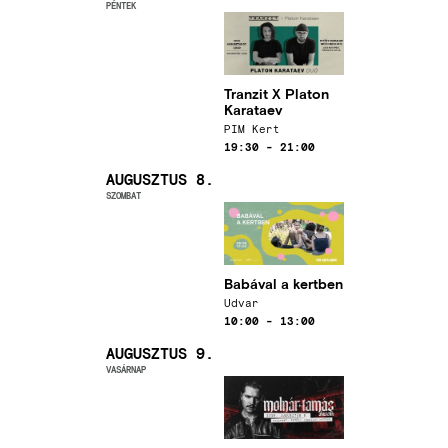
PÉNTEK
Kép
Tranzit X Platon
Karataev
Helyszín
PIM Kert
Időpont
19:30
-
21:00
AUGUSZTUS 8.
SZOMBAT
Kép
Babával a kertben
Helyszín
Udvar
Időpont
10:00
-
13:00
AUGUSZTUS 9.
VASÁRNAP
Kép