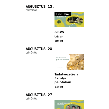
AUGUSZTUS 13.
CSÜTÖRTÖK
Kép
TELT HÁZ
SLOW
Helyszín
Udvar
Időpont
19:00
AUGUSZTUS 20.
CSÜTÖRTÖK
Kép
Tárlatvezetés a
Károlyi-
palotában
Időpont
14:00
AUGUSZTUS 27.
CSÜTÖRTÖK
Kép