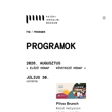
Ugrás
a
tartalomra
PIM
PROGRAMOK
MORZSA
PROGRAMOK
2026. AUGUSZTUS
ELŐZŐ HÓNAP
KÖVETKEZŐ HÓNAP
JÚLIUS 30.
CSÜTÖRTÖK
Kép
Pilvax Brunch
Helyszín
Külső helyszín