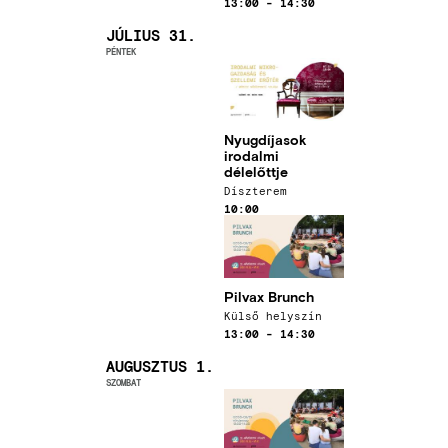
Időpont
13:00
-
14:30
JÚLIUS 31.
PÉNTEK
Kép
Nyugdíjasok
irodalmi
délelőttje
Helyszín
Díszterem
Időpont
10:00
Kép
Pilvax Brunch
Helyszín
Külső helyszín
Időpont
13:00
-
14:30
AUGUSZTUS 1.
SZOMBAT
Kép