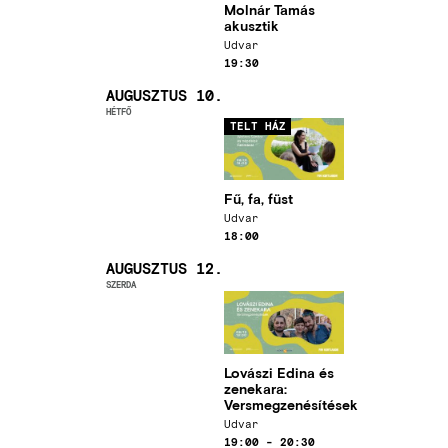
Molnár Tamás
akusztik
Helyszín
Udvar
Időpont
19:30
AUGUSZTUS 10.
HÉTFŐ
Kép
TELT HÁZ
Fű, fa, füst
Helyszín
Udvar
Időpont
18:00
AUGUSZTUS 12.
SZERDA
Kép
Lovászi Edina és
zenekara:
Versmegzenésítések
Helyszín
Udvar
Időpont
19:00
-
20:30