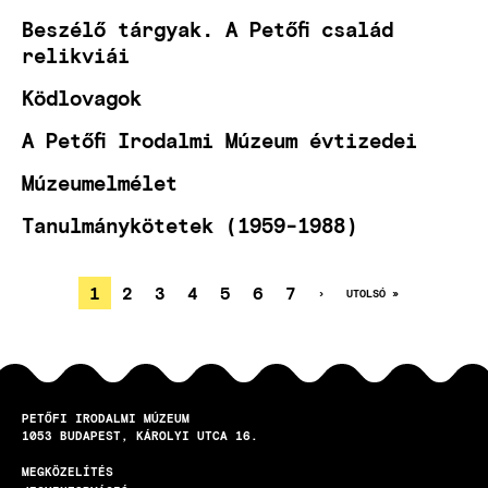
Beszélő tárgyak. A Petőfi család
relikviái
Ködlovagok
A Petőfi Irodalmi Múzeum évtizedei
Múzeumelmélet
Tanulmánykötetek (1959-1988)
JELENLEGI
1
OLDAL
2
OLDAL
3
OLDAL
4
OLDAL
5
OLDAL
6
OLDAL
7
KÖVETKEZŐ
›
UTOLSÓ
UTOLSÓ »
OLDAL
OLDAL
OLDALSZÁMOZÁS
OLDAL
PETŐFI IRODALMI MÚZEUM
1053
BUDAPEST
KÁROLYI UTCA 16.
MEGKÖZELÍTÉS
LÁBLÉC