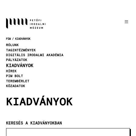
Ugrás
a
tartalomra
PIM
KIADVÁNYOK
MORZSA
RÓLUNK
TAGINTÉZMÉNYEK
DIGITÁLIS IRODALMI AKADÉMIA
PÁLYÁZATOK
KIADVÁNYOK
HÍREK
PIM BOLT
TEREMBÉRLET
KÖZADATOK
KIADVÁNYOK
KERESÉS A KIADVÁNYOKBAN