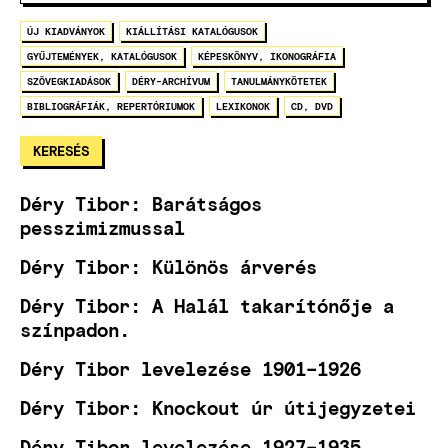
ÚJ KIADVÁNYOK
KIÁLLÍTÁSI KATALÓGUSOK
GYŰJTEMÉNYEK, KATALÓGUSOK
KÉPESKÖNYV, IKONOGRÁFIA
SZÖVEGKIADÁSOK
DÉRY-ARCHÍVUM
TANULMÁNYKÖTETEK
BIBLIOGRÁFIÁK, REPERTÓRIUMOK
LEXIKONOK
CD, DVD
Déry Tibor: Barátságos
pesszimizmussal
Déry Tibor: Különös árverés
Déry Tibor: A Halál takarítónője a
színpadon.
Déry Tibor levelezése 1901–1926
Déry Tibor: Knockout úr útijegyzetei
Déry Tibor levelezése 1927–1935