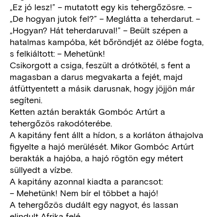
„Ez jó lesz!” – mutatott egy kis tehergőzösre. –
„De hogyan jutok fel?” – Meglátta a teherdarut. –
„Hogyan? Hát teherdaruval!” – Beült szépen a
hatalmas kampóba, két bőröndjét az ölébe fogta,
s felkiáltott: – Mehetünk!
Csikorgott a csiga, feszült a drótkötél, s fent a
magasban a darus megvakarta a fejét, majd
átfüttyentett a másik darusnak, hogy jöjjön már
segíteni.
Ketten aztán berakták Gombóc Artúrt a
tehergőzös rakodóterébe.
A kapitány fent állt a hídon, s a korláton áthajolva
figyelte a hajó merülését. Mikor Gombóc Artúrt
berakták a hajóba, a hajó rögtön egy métert
süllyedt a vízbe.
A kapitány azonnal kiadta a parancsot:
– Mehetünk! Nem bír el többet a hajó!
A tehergőzös dudált egy nagyot, és lassan
elindult Afrika felé.