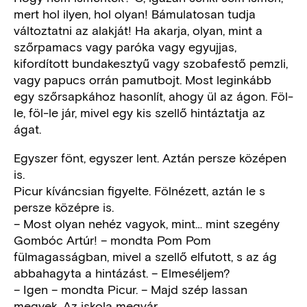
mert hol ilyen, hol olyan! Bámulatosan tudja
változtatni az alakját! Ha akarja, olyan, mint a
szőrpamacs vagy paróka vagy egyujjas,
kifordított bundakesztyű vagy szobafestő pemzli,
vagy papucs orrán pamutbojt. Most leginkább
egy szőrsapkához hasonlít, ahogy ül az ágon. Föl-
le, föl-le jár, mivel egy kis szellő hintáztatja az
ágat.
Egyszer fönt, egyszer lent. Aztán persze középen
is.
Picur kíváncsian figyelte. Fölnézett, aztán le s
persze középre is.
– Most olyan nehéz vagyok, mint… mint szegény
Gombóc Artúr! – mondta Pom Pom
fülmagasságban, mivel a szellő elfutott, s az ág
abbahagyta a hintázást. – Elmeséljem?
– Igen – mondta Picur. – Majd szép lassan
megyek. Az iskola megvár.