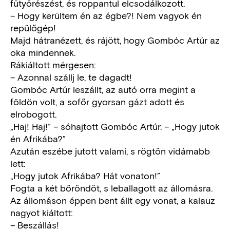
fütyörészést, és roppantul elcsodálkozott.
– Hogy kerültem én az égbe?! Nem vagyok én
repülőgép!
Majd hátranézett, és rájött, hogy Gombóc Artúr az
oka mindennek.
Rákiáltott mérgesen:
– Azonnal szállj le, te dagadt!
Gombóc Artúr leszállt, az autó orra megint a
földön volt, a sofőr gyorsan gázt adott és
elrobogott.
„Haj! Haj!” – sóhajtott Gombóc Artúr. – „Hogy jutok
én Afrikába?”
Azután eszébe jutott valami, s rögtön vidámabb
lett:
„Hogy jutok Afrikába? Hát vonaton!”
Fogta a két bőröndöt, s leballagott az állomásra.
Az állomáson éppen bent állt egy vonat, a kalauz
nagyot kiáltott:
– Beszállás!