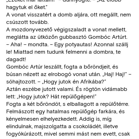
hagytuk el őket.”
A vonat visszatért a domb aljára, ott megállt, nem
csúszott tovább.
A mozdonyvezető végigszaladt a vonat mellett,
meglátta az ütközőn gubbasztó Gombóc Artúrt.
– Aha! – mondta. – Egy potyautas! Azonnal szállj
le! Miattad nem tudunk felmenni a dombra, te
dagadt!
Gombóc Artúr leszállt, fogta a bőröndjeit, és
búsan nézett az elrobogó vonat után. „Haj! Haj!” –
sóhajtozott. – „Hogy jutok én Afrikába?”
Aztán eszébe jutott valami. És rögtön vidámabb
lett: „Hogy jutok? Hát repülőgépen!”
Fogta a két bőröndöt, s elballagott a repülőtérre.
Felmászott egy hatalmas repülőgép farkára, és
kényelmesen elhelyezkedett. Addig is, míg
elindulnak, majszolgatta a csokoládét, illetve
fogyókúrázott, mivel semmi mást nem evett, csak