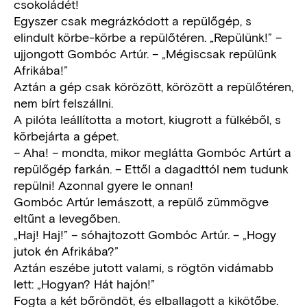
csokoládét!
Egyszer csak megrázkódott a repülőgép, s
elindult körbe-körbe a repülőtéren. „Repülünk!” –
ujjongott Gombóc Artúr. – „Mégiscsak repülünk
Afrikába!”
Aztán a gép csak körözött, körözött a repülőtéren,
nem bírt felszállni.
A pilóta leállította a motort, kiugrott a fülkéből, s
körbejárta a gépet.
– Aha! – mondta, mikor meglátta Gombóc Artúrt a
repülőgép farkán. – Ettől a dagadttól nem tudunk
repülni! Azonnal gyere le onnan!
Gombóc Artúr lemászott, a repülő zümmögve
eltűnt a levegőben.
„Haj! Haj!” – sóhajtozott Gombóc Artúr. – „Hogy
jutok én Afrikába?”
Aztán eszébe jutott valami, s rögtön vidámabb
lett: „Hogyan? Hát hajón!”
Fogta a két bőröndöt, és elballagott a kikötőbe.