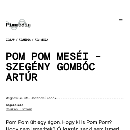
Ugrás
a
tartalomra
CÍMLAP
PIMMÉDIA
PIM MEDIA
MORZSA
POM POM MESÉI -
SZEGÉNY GOMBÓC
ARTÚR
Megszólalók, közreműködők
megszólaló
Csukás István
Pom Pom ült egy ágon. Hogy ki is Pom Pom?
Hogy nem ismeritek? Ó, igazán senki sem ismeri,