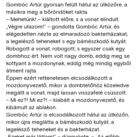
Gombóc Artúr gyorsan felült hátul az ütközőre, a
másikra meg a bőröndöket rakta.
– Mehetünk! – kiáltott előre, s a vonat elindult.
„Végre utazom!” – gondolta Gombóc Artúr, és
elégedetten nézte az elmaradozó bakterházakat,
a legelésző teheneket s egy bámészkodó kutyát.
Robogott a vonat, robogott, s egyszer csak egy
dombhoz ért. Nem volt nagy domb, eddig meg se
kottyant a mozdonynak, eddig még mindig egyből
átment rajta.
Éppen ezért rettenetesen elcsodálkozott a
mozdonyvezető, mikor a dombtetőhöz közeledve
megállt a vonat, majd lassan visszafelé csúszott.
– Mi ez?! Mi ez?! – kiabált a mozdonyvezető, és
kibámult az ablakon.
Gombóc Artúr is elcsodálkozott hátul az ütközőn,
mikor újra meglátta a bámészkodó kutyát, a
legelésző teheneket és a bakterházat.
„Ezeket már láttam!” – dünnyögte. – „Az előbb