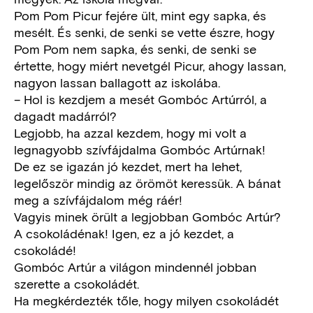
Pom Pom Picur fejére ült, mint egy sapka, és
mesélt. És senki, de senki se vette észre, hogy
Pom Pom nem sapka, és senki, de senki se
értette, hogy miért nevetgél Picur, ahogy lassan,
nagyon lassan ballagott az iskolába.
– Hol is kezdjem a mesét Gombóc Artúrról, a
dagadt madárról?
Legjobb, ha azzal kezdem, hogy mi volt a
legnagyobb szívfájdalma Gombóc Artúrnak!
De ez se igazán jó kezdet, mert ha lehet,
legelőször mindig az örömöt keressük. A bánat
meg a szívfájdalom még ráér!
Vagyis minek örült a legjobban Gombóc Artúr?
A csokoládénak! Igen, ez a jó kezdet, a
csokoládé!
Gombóc Artúr a világon mindennél jobban
szerette a csokoládét.
Ha megkérdezték tőle, hogy milyen csokoládét