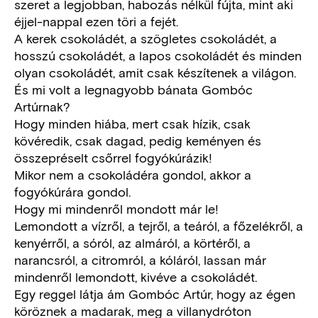
szeret a legjobban, habozás nélkül fújta, mint aki
éjjel-nappal ezen töri a fejét.
A kerek csokoládét, a szögletes csokoládét, a
hosszú csokoládét, a lapos csokoládét és minden
olyan csokoládét, amit csak készítenek a világon.
És mi volt a legnagyobb bánata Gombóc
Artúrnak?
Hogy minden hiába, mert csak hízik, csak
kövéredik, csak dagad, pedig keményen és
összepréselt csőrrel fogyókúrázik!
Mikor nem a csokoládéra gondol, akkor a
fogyókúrára gondol.
Hogy mi mindenről mondott már le!
Lemondott a vízről, a tejről, a teáról, a főzelékről, a
kenyérről, a sóról, az almáról, a körtéről, a
narancsról, a citromról, a kóláról, lassan már
mindenről lemondott, kivéve a csokoládét.
Egy reggel látja ám Gombóc Artúr, hogy az égen
köröznek a madarak, meg a villanydróton