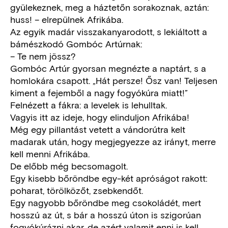
gyülekeznek, meg a háztetőn sorakoznak, aztán:
huss! – elrepülnek Afrikába.
Az egyik madár visszakanyarodott, s lekiáltott a
bámészkodó Gombóc Artúrnak:
– Te nem jössz?
Gombóc Artúr gyorsan megnézte a naptárt, s a
homlokára csapott. „Hát persze! Ősz van! Teljesen
kiment a fejemből a nagy fogyókúra miatt!”
Felnézett a fákra: a levelek is lehulltak.
Vagyis itt az ideje, hogy elinduljon Afrikába!
Még egy pillantást vetett a vándorútra kelt
madarak után, hogy megjegyezze az irányt, merre
kell menni Afrikába.
De előbb még becsomagolt.
Egy kisebb bőröndbe egy-két apróságot rakott:
poharat, törölközőt, zsebkendőt.
Egy nagyobb bőröndbe meg csokoládét, mert
hosszú az út, s bár a hosszú úton is szigorúan
fogyókúrázni akar, de azért valamit enni is kell.