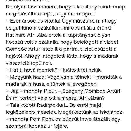
De olyan lassan ment, hogy a kapitány mindennap
megcsóválta a fejét, s így mormogott:
– Ezer árboc és vitorla! Úgy mászunk, mint egy
csiga! Kinő a szakállam, mire Afrikába érünk!
Hát mire Afrikába értek, a kapitánynak olyan
hosszú volt a szakálla, hogy belelógott a vízbe!
Gombóc Artúr kiszállt a partra, s elbúcsúzott a
hajótól. Ahogy integetett, látta, hogy a madarak
visszafelé repülnek.
– Hát ti hová mentek? – kiáltott fel nekik.
– Megyünk haza! Vége van a télnek! – mondták a
madarak, s huss, eltűntek a levegőben.
– Jaj! – mondta Picur. – Szegény Gombóc Artúr!
És mi történt vele ott a messzi Afrikában?
– Találkozott Radírpókkal… De erről majd
legközelebb mesélek. Megérkeztünk az iskolához!
– mondta Pom Pom, és búcsút intve átszállt egy
szomorú, kopasz úr fejére.