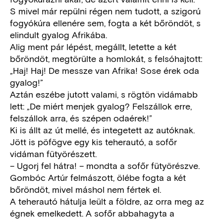
S mivel már repülni régen nem tudott, a szigorú
fogyókúra ellenére sem, fogta a két bőröndöt, s
elindult gyalog Afrikába.
Alig ment pár lépést, megállt, letette a két
bőröndöt, megtörülte a homlokát, s felsóhajtott:
„Haj! Haj! De messze van Afrika! Sose érek oda
gyalog!”
Aztán eszébe jutott valami, s rögtön vidámabb
lett: „De miért menjek gyalog? Felszállok erre,
felszállok arra, és szépen odaérek!”
Ki is állt az út mellé, és integetett az autóknak.
Jött is pöfögve egy kis teherautó, a sofőr
vidáman fütyörészett.
– Ugorj fel hátra! – mondta a sofőr fütyörészve.
Gombóc Artúr felmászott, ölébe fogta a két
bőröndöt, mivel máshol nem fértek el.
A teherautó hátulja leült a földre, az orra meg az
égnek emelkedett. A sofőr abbahagyta a