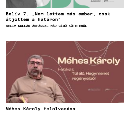
Belív 7. „Nem lettem más ember, csak
átjöttem a határon"
BELÍV KOLLÁR ÁRPÁDDAL NÁD CÍMŰ KÖTETÉRŐL
Kép
Méhes Károly felolvasása