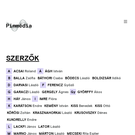
Ugrás
a
tartalomra
SZERZŐK
A
Á
ACSAI
Roland
ÁGH
István
B
BALLA
Zsófia
BÁTHORI
Csaba
BÖDECS
László
BOLDIZSÁR
Ildikó
D
F
DARVASI
László
FERENCZ
Győző
G
Gy
GARACZI
László
GERGELY
Ágnes
GYŐRFFY
Ákos
H
I
HÁY
János
IMRE
Flóra
K
KARÁTSON
Endre
KEMÉNY
István
KISS
Benedek
KISS
Ottó
KŐRÖSI
Zoltán
KRASZNAHORKAI
László
KRUSOVSZKY
Dénes
KUKORELLY
Endre
L
LACKFI
János
LATOR
László
M
MARNO
János
MÁRTON
László
MECSEKI
Rita Eszter