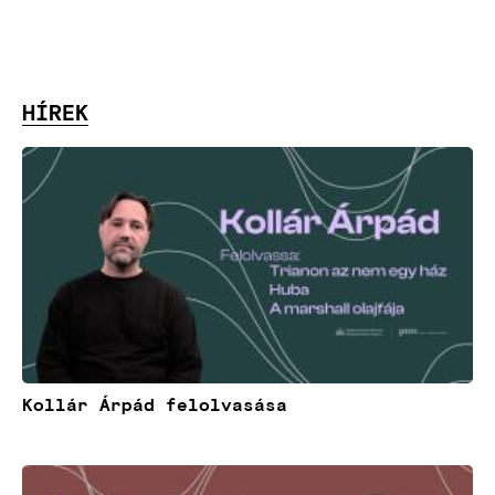
HÍREK
Kép
Kollár Árpád felolvasása
Kép