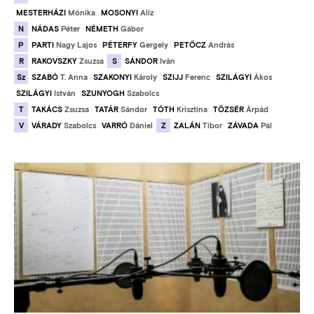
MESTERHÁZI
Mónika
MOSONYI
Aliz
N
NÁDAS
Péter
NÉMETH
Gábor
P
PARTI
Nagy Lajos
PÉTERFY
Gergely
PETŐCZ
András
R
S
RAKOVSZKY
Zsuzsa
SÁNDOR
Iván
Sz
SZABÓ
T. Anna
SZAKONYI
Károly
SZIJJ
Ferenc
SZILÁGYI
Ákos
SZILÁGYI
István
SZUNYOGH
Szabolcs
T
TAKÁCS
Zsuzsa
TATÁR
Sándor
TÓTH
Krisztina
TŐZSÉR
Árpád
V
Z
VÁRADY
Szabolcs
VARRÓ
Dániel
ZALÁN
Tibor
ZÁVADA
Pál
Kép