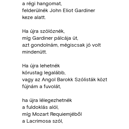
a régi hangomat,
felderülnék John Eliot Gardiner
keze alatt.
Ha újra szólóznék,
míg Gardiner pálcája üt,
azt gondolnám, mégiscsak jó volt
mindenütt.
Ha újra lehetnék
kórustag legalább,
vagy az Angol Barokk Szólisták közt
fújnám a fuvolát,
ha újra lélegezhetnék
a fuldoklás alól,
míg Mozart Requiemjéből
a Lacrimosa szól,