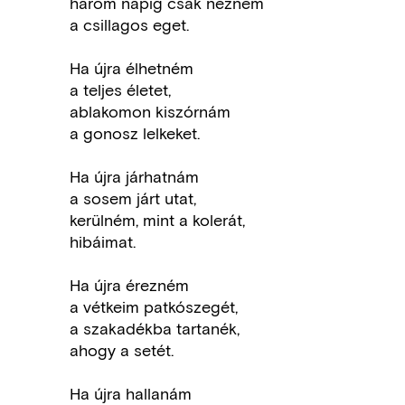
három napig csak nézném
a csillagos eget.
Ha újra élhetném
a teljes életet,
ablakomon kiszórnám
a gonosz lelkeket.
Ha újra járhatnám
a sosem járt utat,
kerülném, mint a kolerát,
hibáimat.
Ha újra érezném
a vétkeim patkószegét,
a szakadékba tartanék,
ahogy a setét.
Ha újra hallanám