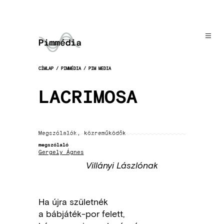
Ugrás
a
tartalomra
CÍMLAP
PIMMÉDIA
PIM MEDIA
MORZSA
LACRIMOSA
Megszólalók, közreműködők
megszólaló
Gergely Ágnes
Villányi Lászlónak
Ha újra születnék
a bábjáték-por felett,