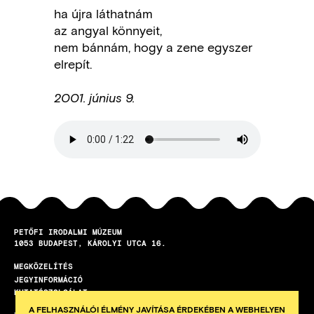
ha újra láthatnám
az angyal könnyeit,
nem bánnám, hogy a zene egyszer
elrepít.
2001. június 9.
Hangfájl
PETŐFI IRODALMI MÚZEUM
1053
BUDAPEST
KÁROLYI UTCA 16.
MEGKÖZELÍTÉS
LÁBLÉC
JEGYINFORMÁCIÓ
KUTATÓSZOLGÁLAT
A FELHASZNÁLÓI ÉLMÉNY JAVÍTÁSA ÉRDEKÉBEN A WEBHELYEN