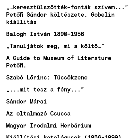
„…keresztülszőtték–fonták szívem...”
Petőfi Sándor költészete. Gobelin
kiállítás
Balogh István 1890–1956
„Tanuljátok meg, mi a költő…”
A Guide to Museum of Literature
Petőfi.
Szabó Lőrinc: Tücsökzene
„...mit tesz a fény...”
Sándor Márai
Az oltalmazó Csucsa
Magyar Irodalmi Herbárium
Kiállítási katalógusok (1956-1999)