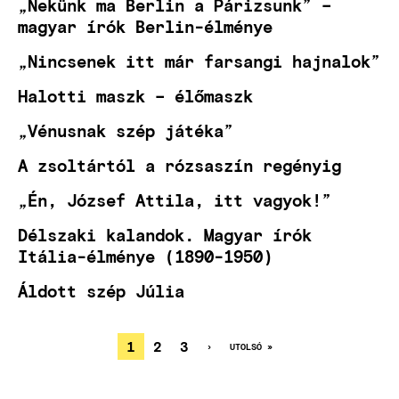
„Nekünk ma Berlin a Párizsunk” –
magyar írók Berlin-élménye
„Nincsenek itt már farsangi hajnalok”
Halotti maszk – élőmaszk
„Vénusnak szép játéka”
A zsoltártól a rózsaszín regényig
„Én, József Attila, itt vagyok!”
Délszaki kalandok. Magyar írók
Itália-élménye (1890-1950)
Áldott szép Júlia
JELENLEGI
1
OLDAL
2
OLDAL
3
KÖVETKEZŐ
›
UTOLSÓ
UTOLSÓ »
OLDAL
OLDAL
OLDALSZÁMOZÁS
OLDAL