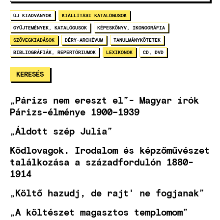
ÚJ KIADVÁNYOK
KIÁLLÍTÁSI KATALÓGUSOK
GYŰJTEMÉNYEK, KATALÓGUSOK
KÉPESKÖNYV, IKONOGRÁFIA
SZÖVEGKIADÁSOK
DÉRY-ARCHÍVUM
TANULMÁNYKÖTETEK
BIBLIOGRÁFIÁK, REPERTÓRIUMOK
LEXIKONOK
CD, DVD
„Párizs nem ereszt el”- Magyar írók
Párizs-élménye 1900–1939
„Áldott szép Julia”
Ködlovagok. Irodalom és képzőművészet
találkozása a századfordulón 1880-
1914
„Költő hazudj, de rajt' ne fogjanak”
„A költészet magasztos templomom”