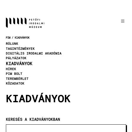
Ugrás
a
tartalomra
PIM
KIADVÁNYOK
MORZSA
RÓLUNK
TAGINTÉZMÉNYEK
DIGITÁLIS IRODALMI AKADÉMIA
PÁLYÁZATOK
KIADVÁNYOK
HÍREK
PIM BOLT
TEREMBÉRLET
KÖZADATOK
KIADVÁNYOK
KERESÉS A KIADVÁNYOKBAN