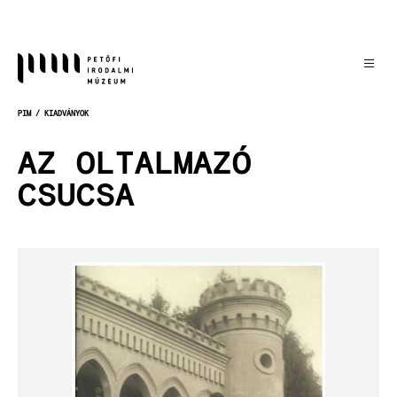
Ugrás
a
tartalomra
PIM
KIADVÁNYOK
MORZSA
AZ OLTALMAZÓ
CSUCSA
Kép