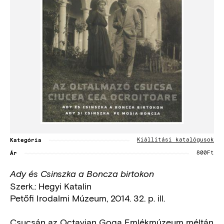
Kategória
Kiállítási katalógusok
Ár
800Ft
Ady és Csinszka a Boncza birtokon
Szerk.: Hegyi Katalin
Petőfi Irodalmi Múzeum, 2014. 32. p. ill.
Csucsán az Octavian Goga Emlékmúzeum méltán