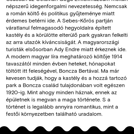
népszerű idegenforgalmi nevezetesség. Nemcsak
a román költő és politikus gyűjteménye miatt
érdemes betérni ide. A Sebes-Kőrös partján
váratlanul felmagasodó hegyoldalra épített
kastély és a körülötte elterülő park gyakran felkelti
az arra utazók kíváncsiságát. A magyarországi
turisták elsősorban Ady Endre miatt érkeznek ide.
A modern magyar líra meghatározó költője 1914
tavaszától minden évben heteket, hónapokat
töltött itt feleségével, Boncza Bertával. Ma már
kevesen tudják, hogy a kastély és a hozzá tartozó
park a Boncza család tulajdonában volt egészen
1920-ig. Mint ahogy minden háznak, ennek az
épületnek is megvan a maga története. S a
történet is legalább annyira romantikus, mint a
festői környezetben található uradalom.