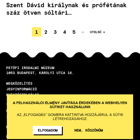
Szent Dávid királynak és prófétának
száz ötven sóltári…
JELENLEGI
1
OLDAL
2
OLDAL
3
OLDAL
4
OLDAL
5
KÖVETKEZŐ
›
UTOLSÓ
UTOLSÓ »
OLDAL
OLDAL
OLDALSZÁMOZÁS
OLDAL
PETŐFI IRODALMI MÚZEUM
1053
BUDAPEST
KÁROLYI UTCA 16.
MEGKÖZELÍTÉS
LÁBLÉC
JEGYINFORMÁCIÓ
KUTATÓSZOLGÁLAT
A FELHASZNÁLÓI ÉLMÉNY JAVÍTÁSA ÉRDEKÉBEN A WEBHELYEN
TEREMBÉRLET
SÜTIKET HASZNÁLUNK
ÖNKÉNTES PROGRAM
AZ „ELFOGADÁS” GOMBRA KATTINTVA HOZZÁJÁRUL A SÜTIK
ISKOLAI KÖZÖSSÉGI SZOLGÁLAT
LÉTREHOZÁSÁHOZ.
HETI HÍRLEVÉL
ELFOGADOM
NEM, KÖSZÖNÖM
KÉSZÍTETTE AZ INTEGRAL VISION