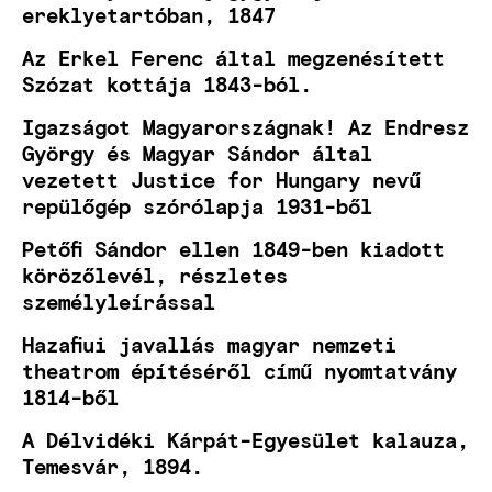
ereklyetartóban, 1847
Az Erkel Ferenc által megzenésített
Szózat kottája 1843-ból.
Igazságot Magyarországnak! Az Endresz
György és Magyar Sándor által
vezetett Justice for Hungary nevű
repülőgép szórólapja 1931-ből
Petőfi Sándor ellen 1849-ben kiadott
körözőlevél, részletes
személyleírással
Hazafiui javallás magyar nemzeti
theatrom építéséről című nyomtatvány
1814-ből
A Délvidéki Kárpát-Egyesület kalauza,
Temesvár, 1894.