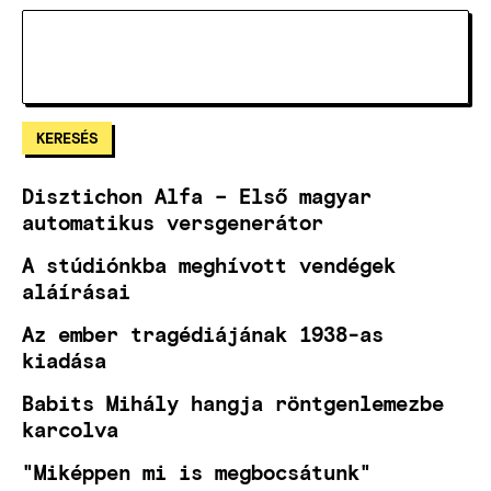
Disztichon Alfa – Első magyar
automatikus versgenerátor
A stúdiónkba meghívott vendégek
aláírásai
Az ember tragédiájának 1938-as
kiadása
Babits Mihály hangja röntgenlemezbe
karcolva
"Miképpen mi is megbocsátunk"