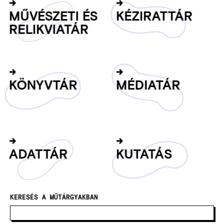
MŰ­VÉ­SZE­TI ÉS
KÉZ­IRAT­TÁR
RE­LIK­VIA­TÁR
KÖNYV­TÁR
MÉ­DIA­TÁR
ADAT­TÁR
KU­TA­TÁS
KERESÉS A MŰTÁRGYAKBAN