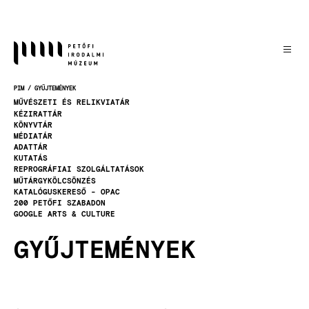
Ugrás
a
tartalomra
PIM
GYŰJTEMÉNYEK
MORZSA
MŰVÉSZETI ÉS RELIKVIATÁR
KÉZIRATTÁR
KÖNYVTÁR
MÉDIATÁR
ADATTÁR
KUTATÁS
REPROGRÁFIAI SZOLGÁLTATÁSOK
MŰTÁRGYKÖLCSÖNZÉS
KATALÓGUSKERESŐ - OPAC
200 PETŐFI SZABADON
GOOGLE ARTS & CULTURE
GYŰJTEMÉNYEK
Gombok