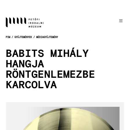
Ugrás
a
tartalomra
PIM
GYŰJTEMÉNYEK
MÉDIAGYŰJTEMÉNY
MORZSA
BABITS MIHÁLY
HANGJA
RÖNTGENLEMEZBE
KARCOLVA
Kép