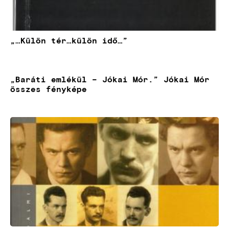
„…Külön tér…külön idő…”
„Baráti emlékül – Jókai Mór.” Jókai Mór
összes fényképe
Kép