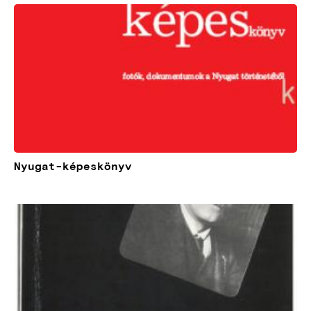
Kép
Nyugat-képeskönyv
Kép