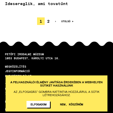
Idesereglik, ami tovatűnt
JELENLEGI
1
OLDAL
2
KÖVETKEZŐ
›
UTOLSÓ
UTOLSÓ »
OLDAL
OLDAL
OLDALSZÁMOZÁS
OLDAL
PETŐFI IRODALMI MÚZEUM
1053
BUDAPEST
KÁROLYI UTCA 16.
MEGKÖZELÍTÉS
LÁBLÉC
JEGYINFORMÁCIÓ
KUTATÓSZOLGÁLAT
A FELHASZNÁLÓI ÉLMÉNY JAVÍTÁSA ÉRDEKÉBEN A WEBHELYEN
TEREMBÉRLET
SÜTIKET HASZNÁLUNK
ÖNKÉNTES PROGRAM
AZ „ELFOGADÁS” GOMBRA KATTINTVA HOZZÁJÁRUL A SÜTIK
ISKOLAI KÖZÖSSÉGI SZOLGÁLAT
LÉTREHOZÁSÁHOZ.
HETI HÍRLEVÉL
ELFOGADOM
NEM, KÖSZÖNÖM
KÉSZÍTETTE AZ INTEGRAL VISION