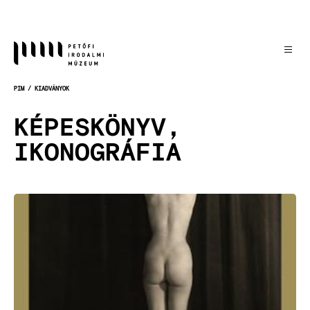
Ugrás
a
tartalomra
PIM
KIADVÁNYOK
MORZSA
KÉPESKÖNYV,
IKONOGRÁFIA
Kép