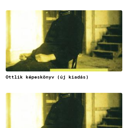
Kép
Ottlik képeskönyv (új kiadás)
Kép