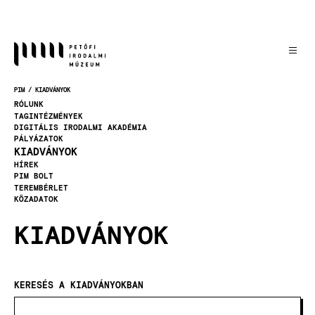
Ugrás
a
tartalomra
PIM
KIADVÁNYOK
MORZSA
RÓLUNK
TAGINTÉZMÉNYEK
DIGITÁLIS IRODALMI AKADÉMIA
PÁLYÁZATOK
KIADVÁNYOK
HÍREK
PIM BOLT
TEREMBÉRLET
KÖZADATOK
KIADVÁNYOK
KERESÉS A KIADVÁNYOKBAN