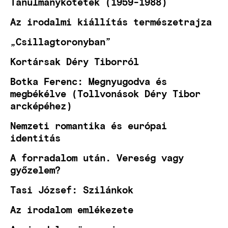
Tanulmánykötetek (1959-1988)
Az irodalmi kiállítás természetrajza
„Csillagtoronyban”
Kortársak Déry Tiborról
Botka Ferenc: Megnyugodva és
megbékélve (Tollvonások Déry Tibor
arcképéhez)
Nemzeti romantika és európai
identitás
A forradalom után. Vereség vagy
győzelem?
Tasi József: Szilánkok
Az irodalom emlékezete