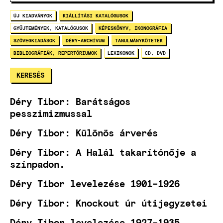
ÚJ KIADVÁNYOK
KIÁLLÍTÁSI KATALÓGUSOK
GYŰJTEMÉNYEK, KATALÓGUSOK
KÉPESKÖNYV, IKONOGRÁFIA
SZÖVEGKIADÁSOK
DÉRY-ARCHÍVUM
TANULMÁNYKÖTETEK
BIBLIOGRÁFIÁK, REPERTÓRIUMOK
LEXIKONOK
CD, DVD
Déry Tibor: Barátságos
pesszimizmussal
Déry Tibor: Különös árverés
Déry Tibor: A Halál takarítónője a
színpadon.
Déry Tibor levelezése 1901–1926
Déry Tibor: Knockout úr útijegyzetei
Déry Tibor levelezése 1927–1935