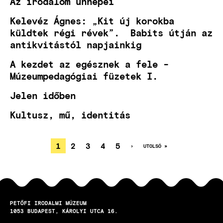
Az irodalom ünnepei
Kelevéz Ágnes: „Kit új korokba
küldtek régi révek”. Babits útján az
antikvitástól napjainkig
A kezdet az egésznek a fele -
Múzeumpedagógiai füzetek I.
Jelen időben
Kultusz, mű, identitás
JELENLEGI
1
OLDAL
2
OLDAL
3
OLDAL
4
OLDAL
5
KÖVETKEZŐ
›
UTOLSÓ
UTOLSÓ »
OLDAL
OLDAL
OLDALSZÁMOZÁS
OLDAL
PETŐFI IRODALMI MÚZEUM
1053
BUDAPEST
KÁROLYI UTCA 16.