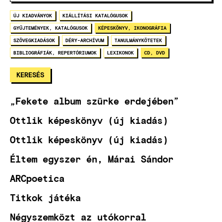
ÚJ KIADVÁNYOK
KIÁLLÍTÁSI KATALÓGUSOK
GYŰJTEMÉNYEK, KATALÓGUSOK
KÉPESKÖNYV, IKONOGRÁFIA
SZÖVEGKIADÁSOK
DÉRY-ARCHÍVUM
TANULMÁNYKÖTETEK
BIBLIOGRÁFIÁK, REPERTÓRIUMOK
LEXIKONOK
CD, DVD
„Fekete album szürke erdejében”
Ottlik képeskönyv (új kiadás)
Ottlik képeskönyv (új kiadás)
Éltem egyszer én, Márai Sándor
ARCpoetica
Titkok játéka
Négyszemközt az utókorral