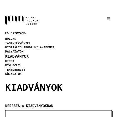
Ugrás
a
tartalomra
PIM
KIADVÁNYOK
MORZSA
RÓLUNK
TAGINTÉZMÉNYEK
DIGITÁLIS IRODALMI AKADÉMIA
PÁLYÁZATOK
KIADVÁNYOK
HÍREK
PIM BOLT
TEREMBÉRLET
KÖZADATOK
KIADVÁNYOK
KERESÉS A KIADVÁNYOKBAN