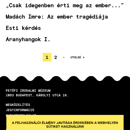
„Csak idegenben érti meg az ember...”
Madách Imre: Az ember tragédiája
Esti kérdés
Aranyhangok I.
JELENLEGI
1
OLDAL
2
KÖVETKEZŐ
›
UTOLSÓ
UTOLSÓ »
OLDAL
OLDAL
OLDALSZÁMOZÁS
OLDAL
PETŐFI IRODALMI MÚZEUM
1053
BUDAPEST
KÁROLYI UTCA 16.
MEGKÖZELÍTÉS
LÁBLÉC
JEGYINFORMÁCIÓ
KUTATÓSZOLGÁLAT
A FELHASZNÁLÓI ÉLMÉNY JAVÍTÁSA ÉRDEKÉBEN A WEBHELYEN
TEREMBÉRLET
SÜTIKET HASZNÁLUNK