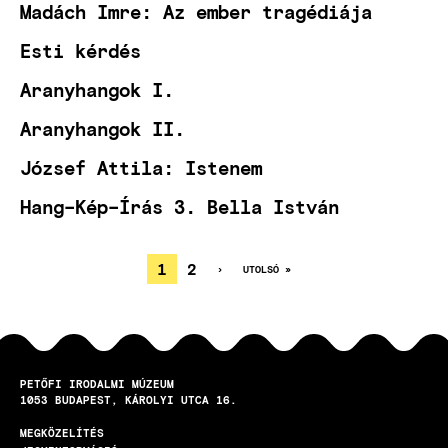
Madách Imre: Az ember tragédiája
Esti kérdés
Aranyhangok I.
Aranyhangok II.
József Attila: Istenem
Hang–Kép–Írás 3. Bella István
JELENLEGI
1
OLDAL
2
KÖVETKEZŐ
›
UTOLSÓ
UTOLSÓ »
OLDAL
OLDAL
OLDALSZÁMOZÁS
OLDAL
PETŐFI IRODALMI MÚZEUM
1053
BUDAPEST
KÁROLYI UTCA 16.
MEGKÖZELÍTÉS
LÁBLÉC