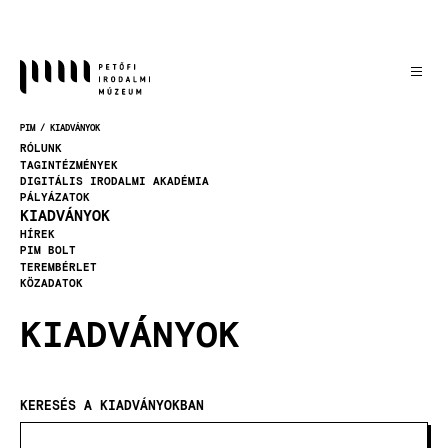
Ugrás
a
tartalomra
PIM
KIADVÁNYOK
MORZSA
RÓLUNK
TAGINTÉZMÉNYEK
DIGITÁLIS IRODALMI AKADÉMIA
PÁLYÁZATOK
KIADVÁNYOK
HÍREK
PIM BOLT
TEREMBÉRLET
KÖZADATOK
KIADVÁNYOK
KERESÉS A KIADVÁNYOKBAN