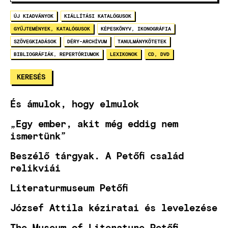
ÚJ KIADVÁNYOK
KIÁLLÍTÁSI KATALÓGUSOK
GYŰJTEMÉNYEK, KATALÓGUSOK
KÉPESKÖNYV, IKONOGRÁFIA
SZÖVEGKIADÁSOK
DÉRY-ARCHÍVUM
TANULMÁNYKÖTETEK
BIBLIOGRÁFIÁK, REPERTÓRIUMOK
LEXIKONOK
CD, DVD
És ámulok, hogy elmulok
„Egy ember, akit még eddig nem
ismertünk”
Beszélő tárgyak. A Petőfi család
relikviái
Literaturmuseum Petőfi
József Attila kéziratai és levelezése
The Museum of Literature Petőfi