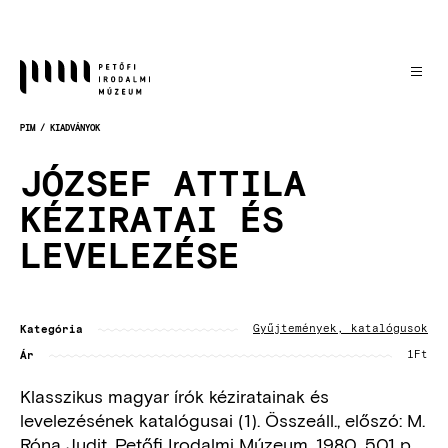
Ugrás
a
tartalomra
PIM
KIADVÁNYOK
MORZSA
JÓZSEF ATTILA
KÉZIRATAI ÉS
LEVELEZÉSE
Kategória
Gyűjtemények, katalógusok
Ár
1Ft
Klasszikus magyar írók kéziratainak és
levelezésének katalógusai (1). Összeáll., előszó: M.
Róna Judit. Petőfi Irodalmi Múzeum, 1980. 501 p.