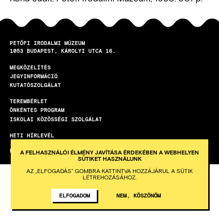
PETŐFI IRODALMI MÚZEUM
1053
BUDAPEST
KÁROLYI UTCA 16.
MEGKÖZELÍTÉS
LÁBLÉC
JEGYINFORMÁCIÓ
KUTATÓSZOLGÁLAT
TEREMBÉRLET
ÖNKÉNTES PROGRAM
ISKOLAI KÖZÖSSÉGI SZOLGÁLAT
HETI HÍRLEVÉL
KÉSZÍTETTE AZ INTEGRAL VISION
A FELHASZNÁLÓI ÉLMÉNY JAVÍTÁSA ÉRDEKÉBEN A WEBHELYEN
SÜTIKET HASZNÁLUNK
AZ „ELFOGADÁS” GOMBRA KATTINTVA HOZZÁJÁRUL A SÜTIK
LÉTREHOZÁSÁHOZ.
ELFOGADOM
NEM, KÖSZÖNÖM