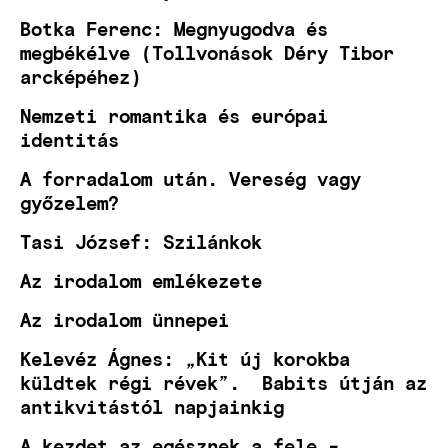
Botka Ferenc: Megnyugodva és
megbékélve (Tollvonások Déry Tibor
arcképéhez)
Nemzeti romantika és európai
identitás
A forradalom után. Vereség vagy
győzelem?
Tasi József: Szilánkok
Az irodalom emlékezete
Az irodalom ünnepei
Kelevéz Ágnes: „Kit új korokba
küldtek régi révek”. Babits útján az
antikvitástól napjainkig
A kezdet az egésznek a fele -