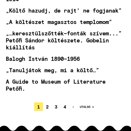
„Költő hazudj, de rajt' ne fogjanak”
„A költészet magasztos templomom”
„…keresztülszőtték–fonták szívem...”
Petőfi Sándor költészete. Gobelin
kiállítás
Balogh István 1890–1956
„Tanuljátok meg, mi a költő…”
A Guide to Museum of Literature
Petőfi.
JELENLEGI
1
OLDAL
2
OLDAL
3
OLDAL
4
KÖVETKEZŐ
›
UTOLSÓ
UTOLSÓ »
OLDAL
OLDAL
OLDALSZÁMOZÁS
OLDAL