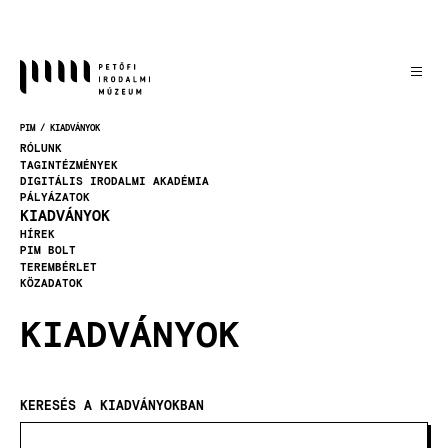
Ugrás
a
tartalomra
PIM
KIADVÁNYOK
MORZSA
RÓLUNK
TAGINTÉZMÉNYEK
DIGITÁLIS IRODALMI AKADÉMIA
PÁLYÁZATOK
KIADVÁNYOK
HÍREK
PIM BOLT
TEREMBÉRLET
KÖZADATOK
KIADVÁNYOK
KERESÉS A KIADVÁNYOKBAN