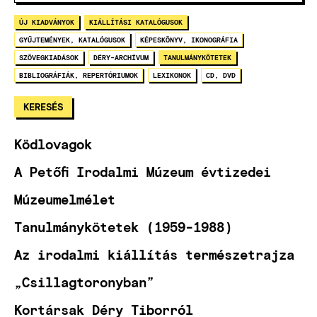
ÚJ KIADVÁNYOK
KIÁLLÍTÁSI KATALÓGUSOK
GYŰJTEMÉNYEK, KATALÓGUSOK
KÉPESKÖNYV, IKONOGRÁFIA
SZÖVEGKIADÁSOK
DÉRY-ARCHÍVUM
TANULMÁNYKÖTETEK
BIBLIOGRÁFIÁK, REPERTÓRIUMOK
LEXIKONOK
CD, DVD
Ködlovagok
A Petőfi Irodalmi Múzeum évtizedei
Múzeumelmélet
Tanulmánykötetek (1959-1988)
Az irodalmi kiállítás természetrajza
„Csillagtoronyban”
Kortársak Déry Tiborról