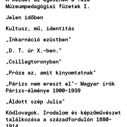
Múzeumpedagógiai füzetek I.
Jelen időben
Kultusz, mű, identitás
„Inkarnáció ezüstben”
„D. T. úr X.–ben.”
„Csillagtoronyban”
„Próza az, amit kinyomtatnak”
„Párizs nem ereszt el”- Magyar írók
Párizs-élménye 1900–1939
„Áldott szép Julia”
Ködlovagok. Irodalom és képzőművészet
találkozása a századfordulón 1880-
1914