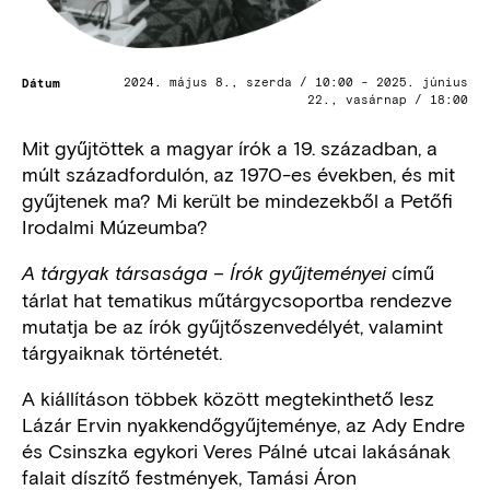
Dátum
2024. május 8., szerda / 10:00
-
2025. június
22., vasárnap / 18:00
Mit gyűjtöttek a magyar írók a 19. században, a
múlt századfordulón, az 1970-es években, és mit
gyűjtenek ma? Mi került be mindezekből a Petőfi
Irodalmi Múzeumba?
című
A tárgyak társasága – Írók gyűjteményei
tárlat hat tematikus műtárgycsoportba rendezve
mutatja be az írók gyűjtőszenvedélyét, valamint
tárgyaiknak történetét.
A kiállításon többek között megtekinthető lesz
Lázár Ervin nyakkendőgyűjteménye, az Ady Endre
és Csinszka egykori Veres Pálné utcai lakásának
falait díszítő festmények, Tamási Áron