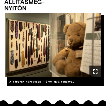
ÁL­LÍ­TÁS­MEG­
NYI­TÓN
A tárgyak társasága - Írók gyűjteményei