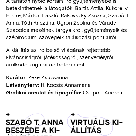
A tárlaton nyolc kortárs író gyűjteményébe is
betekinthetnek a látogatók: Bartis Attila, Kukorelly
Endre, Márton László, Rakovszky Zsuzsa, Szabó T.
Anna, Tóth Krisztina, Ugron Zsolna és Várady
Szabolcs mesélnek tárgyaikról, gyűjteményeik és
szépirodalmi szövegeik találkozási pontjairól.
A kiállítás az író belső világának rejtettebb,
kíváncsiságról, játékosságról, szenvedélyről
árulkodó zugába ad betekintést.
Zeke Zsuzsanna
Kurátor:
H. Kocsis Annamária
Látványterv:
Csuport Andrea
Grafikai arculat és tipográfia:
Gombok
SZA­BÓ T. AN­NA
VIR­TU­Á­LIS KI­
BE­SZÉ­DE A KI­
ÁL­LÍ­TÁS