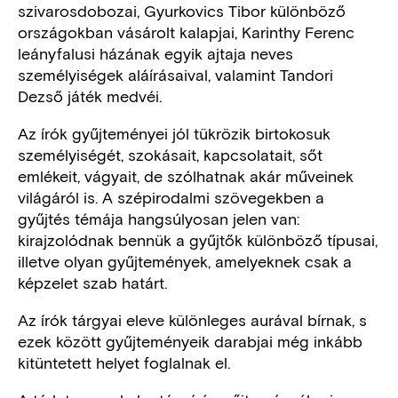
szivarosdobozai, Gyurkovics Tibor különböző
országokban vásárolt kalapjai, Karinthy Ferenc
leányfalusi házának egyik ajtaja neves
személyiségek aláírásaival, valamint Tandori
Dezső játék medvéi.
Az írók gyűjteményei jól tükrözik birtokosuk
személyiségét, szokásait, kapcsolatait, sőt
emlékeit, vágyait, de szólhatnak akár műveinek
világáról is. A szépirodalmi szövegekben a
gyűjtés témája hangsúlyosan jelen van:
kirajzolódnak bennük a gyűjtők különböző típusai,
illetve olyan gyűjtemények, amelyeknek csak a
képzelet szab határt.
Az írók tárgyai eleve különleges aurával bírnak, s
ezek között gyűjteményeik darabjai még inkább
kitüntetett helyet foglalnak el.