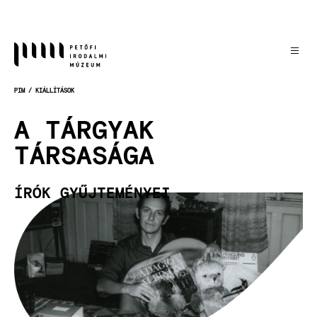
Ugrás
a
tartalomra
PIM
KIÁLLÍTÁSOK
MORZSA
A TÁRGYAK
TÁRSASÁGA
ÍRÓK GYŰJTEMÉNYEI
Kép