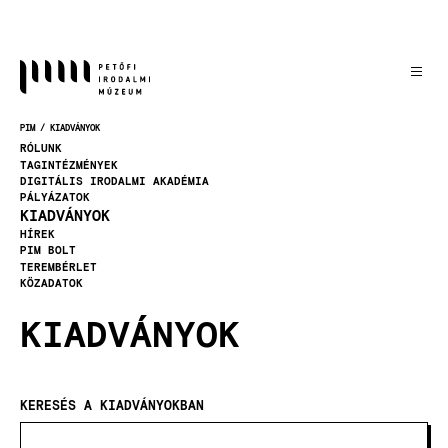
Ugrás
a
tartalomra
PIM
KIADVÁNYOK
MORZSA
RÓLUNK
TAGINTÉZMÉNYEK
DIGITÁLIS IRODALMI AKADÉMIA
PÁLYÁZATOK
KIADVÁNYOK
HÍREK
PIM BOLT
TEREMBÉRLET
KÖZADATOK
KIADVÁNYOK
KERESÉS A KIADVÁNYOKBAN