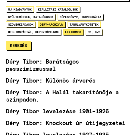
ÚJ KIADVÁNYOK
KIÁLLÍTÁSI KATALÓGUSOK
GYŰJTEMÉNYEK, KATALÓGUSOK
KÉPESKÖNYV, IKONOGRÁFIA
SZÖVEGKIADÁSOK
DÉRY-ARCHÍVUM
TANULMÁNYKÖTETEK
BIBLIOGRÁFIÁK, REPERTÓRIUMOK
LEXIKONOK
CD, DVD
Déry Tibor: Barátságos
pesszimizmussal
Déry Tibor: Különös árverés
Déry Tibor: A Halál takarítónője a
színpadon.
Déry Tibor levelezése 1901–1926
Déry Tibor: Knockout úr útijegyzetei
Déry Tibor levelezése 1927–1935