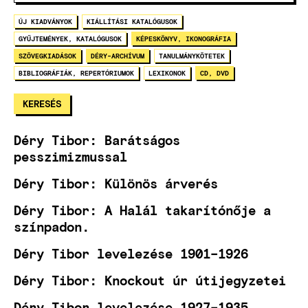
ÚJ KIADVÁNYOK
KIÁLLÍTÁSI KATALÓGUSOK
GYŰJTEMÉNYEK, KATALÓGUSOK
KÉPESKÖNYV, IKONOGRÁFIA
SZÖVEGKIADÁSOK
DÉRY-ARCHÍVUM
TANULMÁNYKÖTETEK
BIBLIOGRÁFIÁK, REPERTÓRIUMOK
LEXIKONOK
CD, DVD
Déry Tibor: Barátságos
pesszimizmussal
Déry Tibor: Különös árverés
Déry Tibor: A Halál takarítónője a
színpadon.
Déry Tibor levelezése 1901–1926
Déry Tibor: Knockout úr útijegyzetei
Déry Tibor levelezése 1927–1935