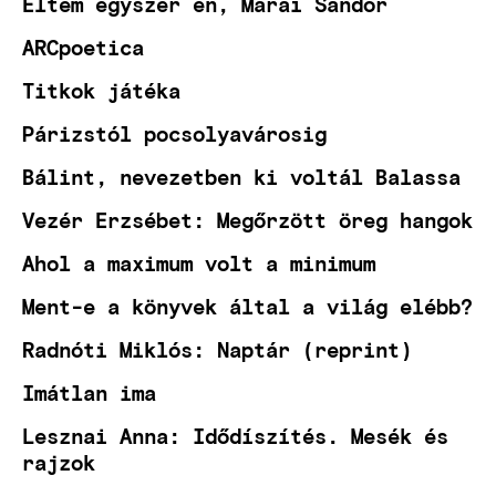
Éltem egyszer én, Márai Sándor
ARCpoetica
Titkok játéka
Párizstól pocsolyavárosig
Bálint, nevezetben ki voltál Balassa
Vezér Erzsébet: Megőrzött öreg hangok
Ahol a maximum volt a minimum
Ment-e a könyvek által a világ elébb?
Radnóti Miklós: Naptár (reprint)
Imátlan ima
Lesznai Anna: Idődíszítés. Mesék és
rajzok