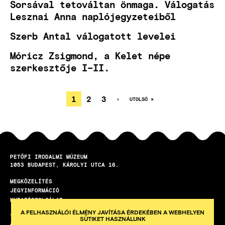
Sorsával tetováltan önmaga. Válogatás
Lesznai Anna naplójegyzeteiből
Szerb Antal válogatott levelei
Móricz Zsigmond, a Kelet népe
szerkesztője I–II.
JELENLEGI
1
OLDAL
2
OLDAL
3
KÖVETKEZŐ
›
UTOLSÓ
UTOLSÓ »
OLDAL
OLDAL
OLDALSZÁMOZÁS
OLDAL
PETŐFI IRODALMI MÚZEUM
1053
BUDAPEST
KÁROLYI UTCA 16.
MEGKÖZELÍTÉS
LÁBLÉC
JEGYINFORMÁCIÓ
KUTATÓSZOLGÁLAT
A FELHASZNÁLÓI ÉLMÉNY JAVÍTÁSA ÉRDEKÉBEN A WEBHELYEN
TEREMBÉRLET
SÜTIKET HASZNÁLUNK