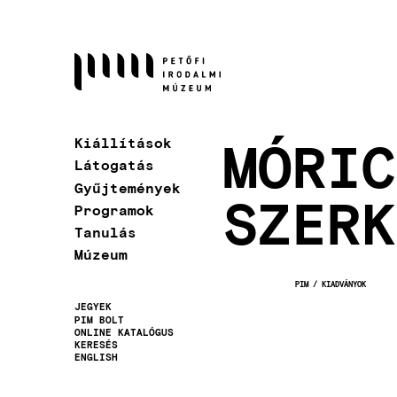
Ugrás
a
tartalomra
MÓRIC
Kiállítások
Látogatás
Gyűjtemények
SZERK
Programok
Tanulás
Múzeum
PIM
KIADVÁNYOK
MORZSA
JEGYEK
PIM BOLT
Másodlagos
ONLINE KATALÓGUS
KERESÉS
navigáció
ENGLISH