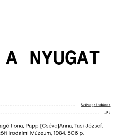
 A NYUGAT
Szövegkiadások
1Ft
H. Bagó Ilona, Papp [Cséve]Anna, Tasi József,
etőfi Irodalmi Múzeum, 1984. 506 p.