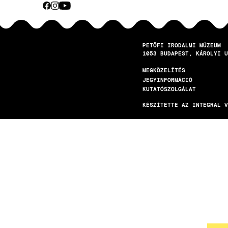
CEBOOK
INSTAGRAM
YOUTUBE
Közösségi
média
PETŐFI IRODALMI MÚZEUM
1053
BUDAPEST
KÁROLYI U
MEGKÖZELÍTÉS
LÁBLÉC
JEGYINFORMÁCIÓ
KUTATÓSZOLGÁLAT
KÉSZÍTETTE AZ INTEGRAL V