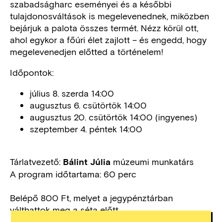
szabadságharc eseményei és a későbbi
tulajdonosváltások is megelevenednek, miközben
bejárjuk a palota összes termét. Nézz körül ott,
ahol egykor a főúri élet zajlott – és engedd, hogy
megelevenedjen előtted a történelem!
Időpontok:
július 8. szerda 14:00
augusztus 6. csütörtök 14:00
augusztus 20. csütörtök 14:00 (ingyenes)
szeptember 4. péntek 14:00
Tárlatvezető:
múzeumi munkatárs
Bálint Júlia
A program időtartama: 60 perc
Belépő 800 Ft, melyet a jegypénztárban
válthattok meg a séta előtt.