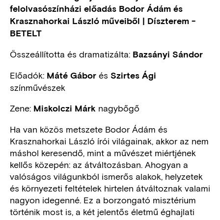
felolvasószínházi előadás Bodor Ádám és
Krasznahorkai László műveiből | Díszterem -
BETELT
Összeállította és dramatizálta:
Bazsányi Sándor
Előadók:
és
Máté Gábor
Szirtes Ági
színművészek
Zene:
nagybőgő
Miskolczi Márk
Ha van közös metszete Bodor Ádám és
Krasznahorkai László írói világainak, akkor az nem
máshol keresendő, mint a művészet miértjének
kellős közepén: az átváltozásban. Ahogyan a
valóságos világunkból ismerős alakok, helyzetek
és környezeti feltételek hirtelen átváltoznak valami
nagyon idegenné. Ez a borzongató misztérium
történik most is, a két jelentős életmű éghajlati