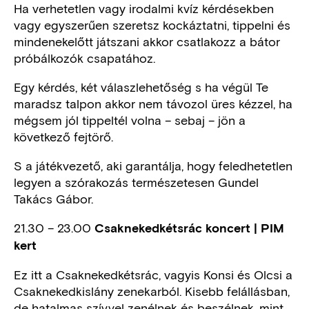
Ha verhetetlen vagy irodalmi kvíz kérdésekben
vagy egyszerűen szeretsz kockáztatni, tippelni és
mindenekelőtt játszani akkor csatlakozz a bátor
próbálkozók csapatához.
Egy kérdés, két válaszlehetőség s ha végül Te
maradsz talpon akkor nem távozol üres kézzel, ha
mégsem jól tippeltél volna – sebaj – jön a
következő fejtörő.
S a játékvezető, aki garantálja, hogy feledhetetlen
legyen a szórakozás természetesen Gundel
Takács Gábor.
21.30 – 23.00
Csaknekedkétsrác koncert | PIM
kert
Ez itt a Csaknekedkétsrác, vagyis Konsi és Olcsi a
Csaknekedkislány zenekarból. Kisebb felállásban,
de hatalmas szívvel zenélnek és beszélnek, mint