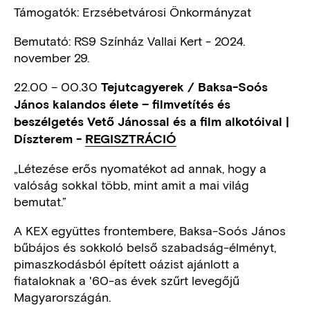
Támogatók: Erzsébetvárosi Önkormányzat
Bemutató: RS9 Színház Vallai Kert - 2024.
november 29.
22.00 – 00.30
Tejutcagyerek / Baksa-Soós
János kalandos élete – filmvetítés és
beszélgetés Vető Jánossal és a film alkotóival |
Díszterem -
REGISZTRÁCIÓ
„Létezése erős nyomatékot ad annak, hogy a
valóság sokkal több, mint amit a mai világ
bemutat.”
A KEX együttes frontembere, Baksa-Soós János
bűbájos és sokkoló belső szabadság-élményt,
pimaszkodásból épített oázist ajánlott a
fiataloknak a '60-as évek szűrt levegőjű
Magyarországán.