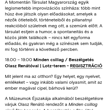
A Momentán Társulat Magyarország egyik
legismertebb improvizációs színháza: több mint
húsz éve játszik olyan előadásokat, amelyek a
nézők ötleteiből, történeteiből és pillanatnyi
reakcióiból születnek meg ott, a szemünk előtt. A
társulat estjein a humor, a spontaneitás és a
közös játék találkozik – nincs két egyforma
előadás, és gyakran még a színészek sem tudják,
mi fog történni a következő percben.
18.00 – 19.00
Minden csillag / Beszélgetés
Olasz Renátóval | Lotz-terem
-
REGISZTRÁCIÓ
Mit jelent ma az otthon? Egy helyet, egy nyelvet,
emlékeket – vagy inkább valami olyasmit, amit az
ember magával cipel, bárhová kerül?
A Múzeumok Éjszakája alkalmából beszélgetésre
várjuk Olasz Renátó rendezőt a
Minden csillag