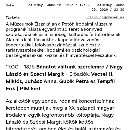
Date
Saturday, June 20, 2026 / 17:00
-
Saturday, June
20, 2026 / 23:30
Tickets
Online jegyvásárlás
A Múzeumok Éjszakáján a Petőfi Irodalmi Múzeum
programkínálata egyaránt ad teret a könnyed
szórakozásnak és a minőségi kulturális feltöltődésnek.
Aktuális kiállításainkhoz kapcsolódva zenés
koncertekkel, felolvasószínházzal, szubjektív
tárlatvezetésekkel, irodalmi és pszichológiai
beszélgetésekkel, kvízzel és filmvetítéssel készülünk.
17.00 – 18.15
Bánatot váltunk szerelemre
/ Nagy
– Előadók:
László és Szécsi Margit
Vecsei H.
és
Miklós, Juhász Anna, Gubik Petra
Tempfli
Erik | PIM kert
Az alkotók egy zenés, irodalmi koncertszínház
keretében mutatják meg a XX. századi magyar
irodalom egyik legfontosabb költőpárja, Nagy
László és Szécsi Margit költők kettős
hitrendszerét, amiben élet és halál, származás és