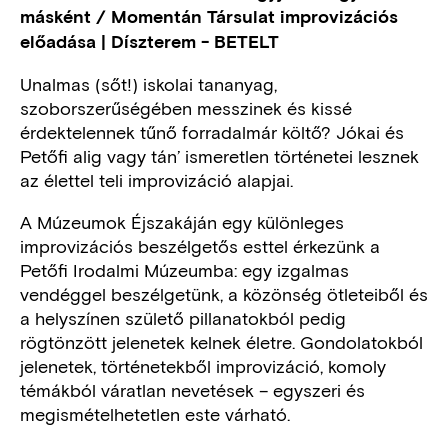
másként / Momentán Társulat improvizációs
előadása | Díszterem - BETELT
Unalmas (sőt!) iskolai tananyag,
szoborszerűségében messzinek és kissé
érdektelennek tűnő forradalmár költő? Jókai és
Petőfi alig vagy tán’ ismeretlen történetei lesznek
az élettel teli improvizáció alapjai.
A Múzeumok Éjszakáján egy különleges
improvizációs beszélgetős esttel érkezünk a
Petőfi Irodalmi Múzeumba: egy izgalmas
vendéggel beszélgetünk, a közönség ötleteiből és
a helyszínen születő pillanatokból pedig
rögtönzött jelenetek kelnek életre. Gondolatokból
jelenetek, történetekből improvizáció, komoly
témákból váratlan nevetések – egyszeri és
megismételhetetlen este várható.