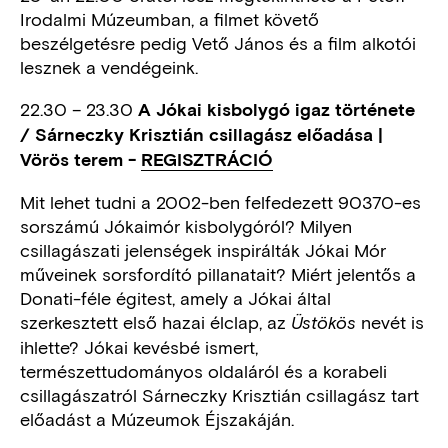
Irodalmi Múzeumban, a filmet követő
beszélgetésre pedig Vető János és a film alkotói
lesznek a vendégeink.
22.30 – 23.30
A Jókai kisbolygó igaz története
/ Sárneczky Krisztián csillagász előadása |
Vörös terem -
REGISZTRÁCIÓ
Mit lehet tudni a 2002-ben felfedezett 90370-es
sorszámú Jókaimór kisbolygóról? Milyen
csillagászati jelenségek inspirálták Jókai Mór
műveinek sorsfordító pillanatait? Miért jelentős a
Donati-féle égitest, amely a Jókai által
szerkesztett első hazai élclap, az
nevét is
Üstökös
ihlette? Jókai kevésbé ismert,
természettudományos oldaláról és a korabeli
csillagászatról Sárneczky Krisztián csillagász tart
előadást a Múzeumok Éjszakáján.