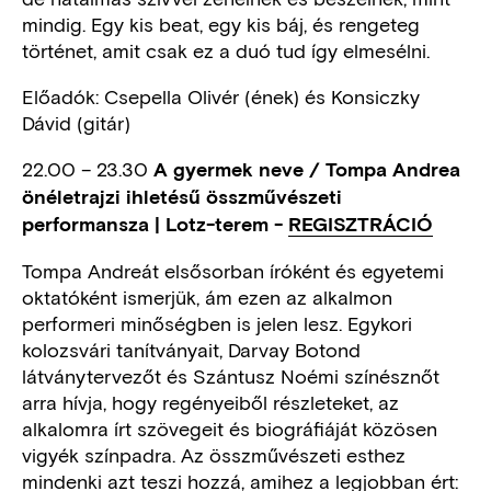
mindig. Egy kis beat, egy kis báj, és rengeteg
történet, amit csak ez a duó tud így elmesélni.
Előadók: Csepella Olivér (ének) és Konsiczky
Dávid (gitár)
22.00 – 23.30
A gyermek neve / Tompa Andrea
önéletrajzi ihletésű összművészeti
performansza | Lotz-terem -
REGISZTRÁCIÓ
Tompa Andreát elsősorban íróként és egyetemi
oktatóként ismerjük, ám ezen az alkalmon
performeri minőségben is jelen lesz. Egykori
kolozsvári tanítványait, Darvay Botond
látványtervezőt és Szántusz Noémi színésznőt
arra hívja, hogy regényeiből részleteket, az
alkalomra írt szövegeit és biográfiáját közösen
vigyék színpadra. Az összművészeti esthez
mindenki azt teszi hozzá, amihez a legjobban ért: