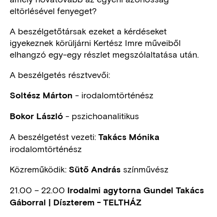
eltörlésével fenyeget?
A beszélgetőtársak ezeket a kérdéseket
igyekeznek körüljárni Kertész Imre műveiből
elhangzó egy-egy részlet megszólaltatása után.
A beszélgetés résztvevői:
- irodalomtörténész
Soltész Márton
- pszichoanalitikus
Bokor László
A beszélgetést vezeti:
Takács Mónika
irodalomtörténész
Közreműködik:
színművész
Sütő András
21.00 – 22.00
Irodalmi agytorna Gundel Takács
Gáborral | Díszterem - TELTHÁZ