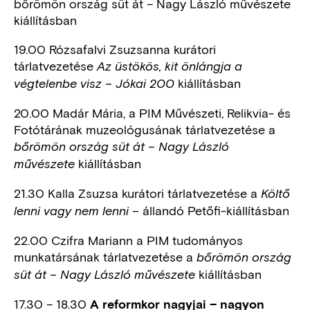
bőrömön ország süt át – Nagy László művészete
kiállításban
19.00 Rózsafalvi Zsuzsanna kurátori
tárlatvezetése
Az üstökös, kit önlángja a
kiállításban
végtelenbe visz – Jókai 200
20.00 Madár Mária, a PIM Művészeti, Relikvia- és
Fotótárának muzeológusának tárlatvezetése a
bőrömön ország süt át – Nagy László
kiállításban
művészete
21.30 Kalla Zsuzsa kurátori tárlatvezetése a
Költő
állandó Petőfi-kiállításban
lenni vagy nem lenni
–
22.00 Czifra Mariann a PIM tudományos
munkatársának tárlatvezetése a
bőrömön ország
kiállításban
süt át – Nagy László művészete
17.30 – 18.30
A reformkor nagyjai – nagyon