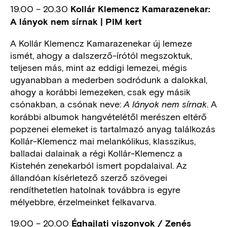
19.00 – 20.30
Kollár Klemencz Kamarazenekar:
A lányok nem sírnak | PIM kert
A Kollár Klemencz Kamarazenekar új lemeze
ismét, ahogy a dalszerző-írótól megszoktuk,
teljesen más, mint az eddigi lemezei, mégis
ugyanabban a mederben sodródunk a dalokkal,
ahogy a korábbi lemezeken, csak egy másik
csónakban, a csónak neve:
. A
A lányok nem sírnak
korábbi albumok hangvételétől merészen eltérő
popzenei elemeket is tartalmazó anyag találkozás
Kollár-Klemencz mai melankólikus, klasszikus,
balladai dalainak a régi Kollár-Klemencz a
Kistehén zenekarból ismert popdalaival. Az
állandóan kísérletező szerző szövegei
rendíthetetlen hatolnak továbbra is egyre
mélyebbre, érzelmeinket felkavarva.
19.00 – 20.00
Éghajlati viszonyok / Zenés