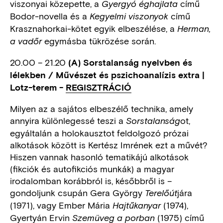
viszonyai közepette, a
című
Gyergyó éghajlata
Bodor-novella és a
című
Kegyelmi viszonyok
Krasznahorkai-kötet egyik elbeszélése, a
Herman,
egymásba tükrözése során.
a vadőr
20.00 – 21.20
(A) Sorstalanság nyelvben és
lélekben
/ Művészet és pszichoanalízis extra |
Lotz-terem -
REGISZTRÁCIÓ
Milyen az a sajátos elbeszélő technika, amely
annyira különlegessé teszi a
ot,
Sorstalanság
egyáltalán a holokausztot feldolgozó prózai
alkotások között is Kertész Imrének ezt a művét?
Hiszen vannak hasonló tematikájú alkotások
(fikciók és autofikciós munkák) a magyar
irodalomban korábbról is, későbbről is –
gondoljunk csupán Gera György
jára
Terelőút
(1971), vagy Ember Mária
(1974),
Hajtűkanyar
Gyertyán Ervin
(1975) című
Szemüveg a porban