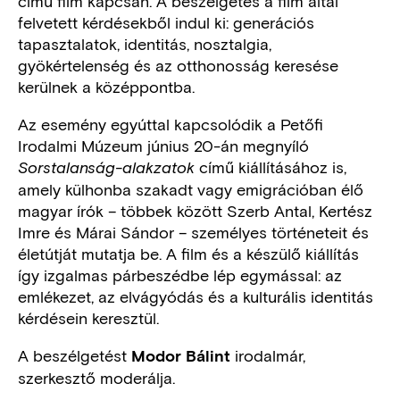
című film kapcsán. A beszélgetés a film által
felvetett kérdésekből indul ki: generációs
tapasztalatok, identitás, nosztalgia,
gyökértelenség és az otthonosság keresése
kerülnek a középpontba.
Az esemény egyúttal kapcsolódik a Petőfi
Irodalmi Múzeum június 20-án megnyíló
című kiállításához is,
Sorstalanság-alakzatok
amely külhonba szakadt vagy emigrációban élő
magyar írók – többek között Szerb Antal, Kertész
Imre és Márai Sándor – személyes történeteit és
életútját mutatja be. A film és a készülő kiállítás
így izgalmas párbeszédbe lép egymással: az
emlékezet, az elvágyódás és a kulturális identitás
kérdésein keresztül.
A beszélgetést
irodalmár,
Modor Bálint
szerkesztő moderálja.