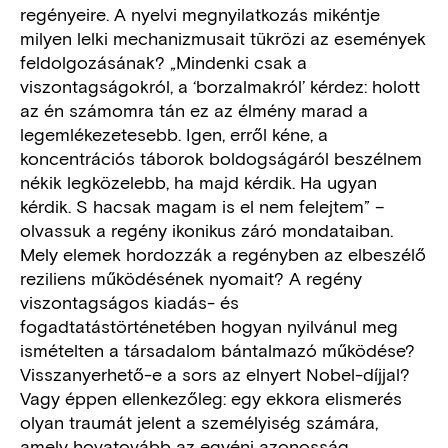
regényeire. A nyelvi megnyilatkozás mikéntje
milyen lelki mechanizmusait tükrözi az események
feldolgozásának? „Mindenki csak a
viszontagságokról, a ‘borzalmakról’ kérdez: holott
az én számomra tán ez az élmény marad a
legemlékezetesebb. Igen, erről kéne, a
koncentrációs táborok boldogságáról beszélnem
nékik legközelebb, ha majd kérdik. Ha ugyan
kérdik. S hacsak magam is el nem felejtem” –
olvassuk a regény ikonikus záró mondataiban.
Mely elemek hordozzák a regényben az elbeszélő
reziliens működésének nyomait? A regény
viszontagságos kiadás- és
fogadtatástörténetében hogyan nyilvánul meg
ismételten a társadalom bántalmazó működése?
Visszanyerhető-e a sors az elnyert Nobel-díjjal?
Vagy éppen ellenkezőleg: egy ekkora elismerés
olyan traumát jelent a személyiség számára,
amely hovatovább az egyéni azonosság