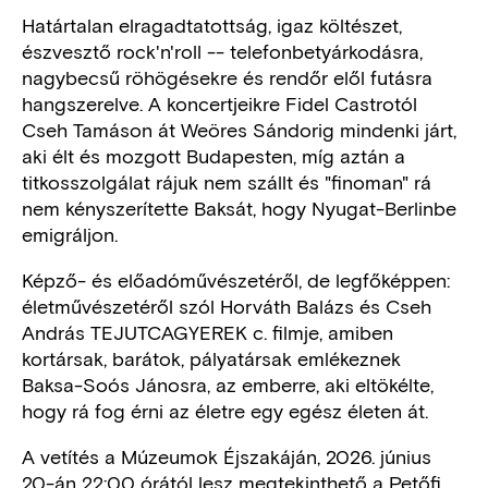
Határtalan elragadtatottság, igaz költészet,
észvesztő rock'n'roll -- telefonbetyárkodásra,
nagybecsű röhögésekre és rendőr elől futásra
hangszerelve. A koncertjeikre Fidel Castrotól
Cseh Tamáson át Weöres Sándorig mindenki járt,
aki élt és mozgott Budapesten, míg aztán a
titkosszolgálat rájuk nem szállt és "finoman" rá
nem kényszerítette Baksát, hogy Nyugat-Berlinbe
emigráljon.
Képző- és előadóművészetéről, de legfőképpen:
életművészetéről szól Horváth Balázs és Cseh
András TEJUTCAGYEREK c. filmje, amiben
kortársak, barátok, pályatársak emlékeznek
Baksa-Soós Jánosra, az emberre, aki eltökélte,
hogy rá fog érni az életre egy egész életen át.
A vetítés a Múzeumok Éjszakáján, 2026. június
20-án 22:00 órától lesz megtekinthető a Petőfi