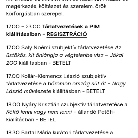
megérkezés, költészet és szerelem, örök
körforgásban szerepel.
17.00 – 23.00
Tárlatvezetések a PIM
kiállításaiban -
REGISZTRÁCIÓ
17.00 Saly Noémi szubjektív tárlatvezetése
Az
üstökös, kit önlángja a végtelenbe visz – Jókai
kiállításban - BETELT
200
17.00 Kollár-Klemencz László szubjektív
tárlatvezetése a
bőrömön ország süt át – Nagy
kiállításban - BETELT
László művészete
18.00 Nyáry Krisztián szubjektív tárlatvezetése a
állandó Petőfi-
Költő lenni vagy nem lenni
–
kiállításban - BETELT
18:30 Bartal Mária kurátori tárlatvezetése a