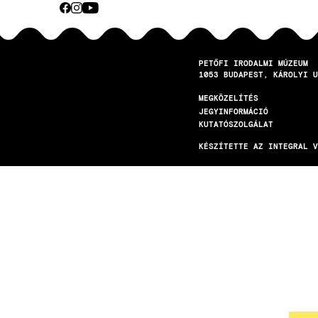
CEBOOK
INSTAGRAM
YOUTUBE
Közösségi
média
PETŐFI IRODALMI MÚZEUM
1053
BUDAPEST
KÁROLYI U
MEGKÖZELÍTÉS
LÁBLÉC
JEGYINFORMÁCIÓ
KUTATÓSZOLGÁLAT
KÉSZÍTETTE AZ INTEGRAL V