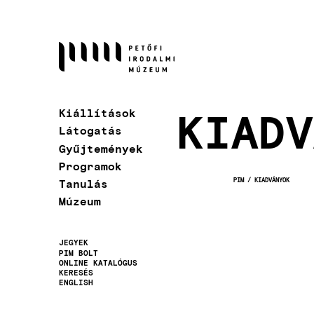
Ugrás
a
tartalomra
KIADV
Kiállítások
Látogatás
Gyűjtemények
Programok
PIM
KIADVÁNYOK
Tanulás
MORZSA
Múzeum
JEGYEK
PIM BOLT
Másodlagos
ONLINE KATALÓGUS
KERESÉS
navigáció
ENGLISH