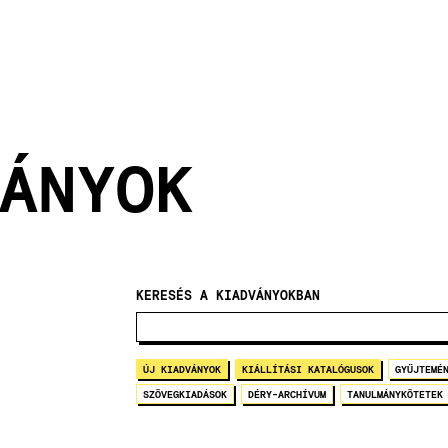
ÁNYOK
KERESÉS A KIADVÁNYOKBAN
ÚJ KIADVÁNYOK
KIÁLLÍTÁSI KATALÓGUSOK
GYŰJTEMÉ
SZÖVEGKIADÁSOK
DÉRY-ARCHÍVUM
TANULMÁNYKÖTETEK