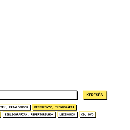
NYEK, KATALÓGUSOK
KÉPESKÖNYV, IKONOGRÁFIA
BIBLIOGRÁFIÁK, REPERTÓRIUMOK
LEXIKONOK
CD, DVD