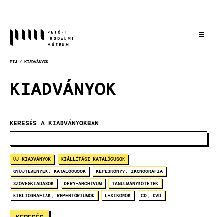
Ugrás
a
tartalomra
PIM
KIADVÁNYOK
MORZSA
KIADVÁNYOK
KERESÉS A KIADVÁNYOKBAN
ÚJ KIADVÁNYOK
KIÁLLÍTÁSI KATALÓGUSOK
GYŰJTEMÉNYEK, KATALÓGUSOK
KÉPESKÖNYV, IKONOGRÁFIA
SZÖVEGKIADÁSOK
DÉRY-ARCHÍVUM
TANULMÁNYKÖTETEK
BIBLIOGRÁFIÁK, REPERTÓRIUMOK
LEXIKONOK
CD, DVD