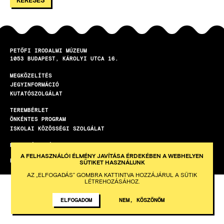
PETŐFI IRODALMI MÚZEUM
1053
BUDAPEST
KÁROLYI UTCA 16.
MEGKÖZELÍTÉS
LÁBLÉC
JEGYINFORMÁCIÓ
KUTATÓSZOLGÁLAT
TEREMBÉRLET
ÖNKÉNTES PROGRAM
ISKOLAI KÖZÖSSÉGI SZOLGÁLAT
HETI HÍRLEVÉL
A FELHASZNÁLÓI ÉLMÉNY JAVÍTÁSA ÉRDEKÉBEN A WEBHELYEN
KÉSZÍTETTE AZ INTEGRAL VISION
SÜTIKET HASZNÁLUNK
AZ „ELFOGADÁS” GOMBRA KATTINTVA HOZZÁJÁRUL A SÜTIK
LÉTREHOZÁSÁHOZ.
ELFOGADOM
NEM, KÖSZÖNÖM