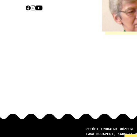
CEBOOK
INSTAGRAM
YOUTUBE
Közösségi
média
PETŐFI IRODALMI MÚZEUM
1053
BUDAPEST
KÁROLYI U