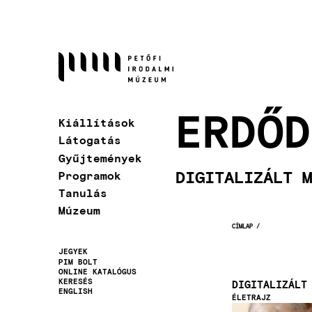
Ugrás
a
tartalomra
ERDŐD
Kiállítások
Látogatás
Gyűjtemények
DIGITALIZÁLT M
Programok
Tanulás
Múzeum
CÍMLAP
MORZSA
JEGYEK
PIM BOLT
Másodlagos
ONLINE KATALÓGUS
KERESÉS
navigáció
DIGITALIZÁLT
ENGLISH
ÉLETRAJZ
Kép