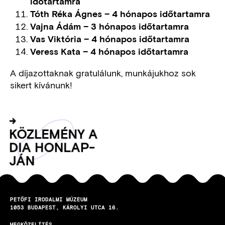
időtartamra
Tóth Réka Ágnes – 4 hónapos időtartamra
Vajna Ádám – 3 hónapos időtartamra
Vas Viktória – 4 hónapos időtartamra
Veress Kata – 4 hónapos időtartamra
A díjazottaknak gratulálunk, munkájukhoz sok
sikert kívánunk!
Gombok
KÖZ­LE­MÉNY A
DIA HON­LAP­
JÁN
PETŐFI IRODALMI MÚZEUM
1053
BUDAPEST
KÁROLYI UTCA 16.
MEGKÖZELÍTÉS