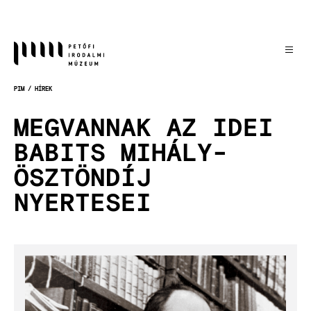
Ugrás
a
tartalomra
PIM
HÍREK
MORZSA
MEGVANNAK AZ IDEI
BABITS MIHÁLY-
ÖSZTÖNDÍJ
NYERTESEI
Kép