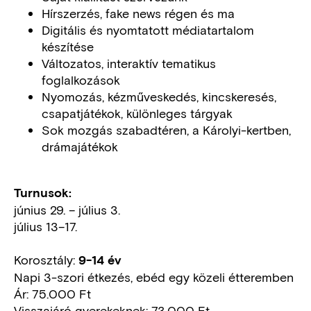
Hírszerzés, fake news régen és ma
Digitális és nyomtatott médiatartalom
készítése
Változatos, interaktív tematikus
foglalkozások
Nyomozás, kézműveskedés, kincskeresés,
csapatjátékok, különleges tárgyak
Sok mozgás szabadtéren, a Károlyi-kertben,
drámajátékok
Turnusok:
június 29. – július 3.
július 13–17.
Korosztály:
9-14 év
Napi 3-szori étkezés, ebéd egy közeli étteremben
Ár: 75.000 Ft
Visszajáró gyerekeknek: 73.000 Ft