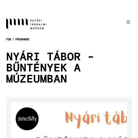
Ugrás
a
tartalomra
PIM
PROGRAMOK
MORZSA
NYÁRI TÁBOR -
BŰNTÉNYEK A
MÚZEUMBAN
Kép