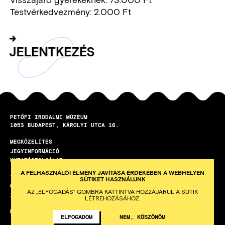
Testvérkedvezmény: 2.000 Ft
Gombok
JE­LENT­KE­ZÉS
PETŐFI IRODALMI MÚZEUM
1053
BUDAPEST
KÁROLYI UTCA 16.
MEGKÖZELÍTÉS
LÁBLÉC
JEGYINFORMÁCIÓ
KUTATÓSZOLGÁLAT
A FELHASZNÁLÓI ÉLMÉNY JAVÍTÁSA ÉRDEKÉBEN A WEBHELYEN
TEREMBÉRLET
SÜTIKET HASZNÁLUNK
ÖNKÉNTES PROGRAM
AZ „ELFOGADÁS” GOMBRA KATTINTVA HOZZÁJÁRUL A SÜTIK
ISKOLAI KÖZÖSSÉGI SZOLGÁLAT
LÉTREHOZÁSÁHOZ.
HETI HÍRLEVÉL
ELFOGADOM
NEM, KÖSZÖNÖM