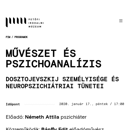
Ugrás
a
tartalomra
PIM
PROGRAMOK
MORZSA
MŰVÉSZET ÉS
PSZICHOANALÍZIS
DOSZTOJEVSZKIJ SZEMÉLYISÉGE ÉS
NEUROPSZICHIÁTRIAI TÜNETEI
Időpont
2020. január 17., péntek / 17:00
Előadó:
pszichiáter
Németh Attila
Közreműködik:
előadóművész
Bánffy Edit