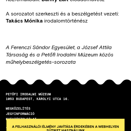
A sorozatot szerkeszti és a beszélgetést vezeti:
irodalomtörténész
Takács Mónika
A Ferenczi Sándor Egyesület, a József Attila
Társaság és a Petőfi Irodalmi Múzeum közös
műhelybeszélgetés-sorozata
PETŐFI IRODALMI MÚZEUM
1053
BUDAPEST
KÁROLYI UTCA 16.
MEGKÖZELÍTÉS
LÁBLÉC
JEGYINFORMÁCIÓ
KUTATÓSZOLGÁLAT
A FELHASZNÁLÓI ÉLMÉNY JAVÍTÁSA ÉRDEKÉBEN A WEBHELYEN
TEREMBÉRLET
SÜTIKET HASZNÁLUNK