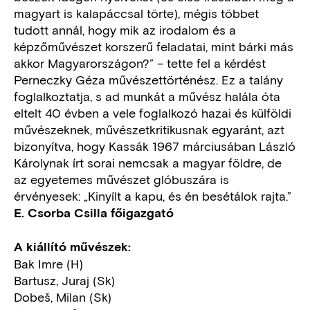
magyart is kalapáccsal törte), mégis többet
tudott annál, hogy mik az irodalom és a
képzőművészet korszerű feladatai, mint bárki más
akkor Magyarországon?” – tette fel a kérdést
Perneczky Géza művészettörténész. Ez a talány
foglalkoztatja, s ad munkát a művész halála óta
eltelt 40 évben a vele foglalkozó hazai és külföldi
művészeknek, művészetkritikusnak egyaránt, azt
bizonyítva, hogy Kassák 1967 márciusában László
Károlynak írt sorai nemcsak a magyar földre, de
az egyetemes művészet glóbuszára is
érvényesek: „Kinyílt a kapu, és én besétálok rajta.”
E. Csorba Csilla főigazgató
A kiállító művészek:
Bak Imre (H)
Bartusz, Juraj (Sk)
Dobeš, Milan (Sk)