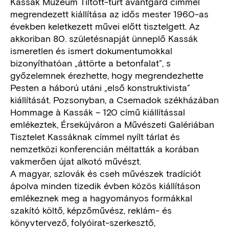
Kassák Múzeum Tiltott-tűrt avantgárd címmel
megrendezett kiállítása az idős mester 1960-as
években keletkezett művei előtt tisztelgett. Az
akkoriban 80. születésnapját ünneplő Kassák
ismeretlen és ismert dokumentumokkal
bizonyíthatóan „áttörte a betonfalat”, s
győzelemnek érezhette, hogy megrendezhette
Pesten a háború utáni „első konstruktivista”
kiállítását. Pozsonyban, a Csemadok székházában
Hommage à Kassák – 120 című kiállítással
emlékeztek, Érsekújváron a Művészeti Galériában
Tisztelet Kassáknak címmel nyílt tárlat és
nemzetközi konferencián méltatták a korában
vakmerően újat alkotó művészt.
A magyar, szlovák és cseh művészek tradíciót
ápolva minden tizedik évben közös kiállításon
emlékeznek meg a hagyományos formákkal
szakító költő, képzőművész, reklám- és
könyvtervező, folyóirat-szerkesztő,