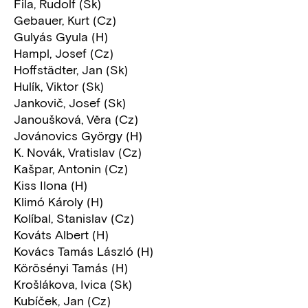
Fila, Rudolf (Sk)
Gebauer, Kurt (Cz)
Gulyás Gyula (H)
Hampl, Josef (Cz)
Hoffstädter, Jan (Sk)
Hulík, Viktor (Sk)
Jankovič, Josef (Sk)
Janoušková, Vĕra (Cz)
Jovánovics György (H)
K. Novák, Vratislav (Cz)
Kašpar, Antonin (Cz)
Kiss Ilona (H)
Klimó Károly (H)
Kolíbal, Stanislav (Cz)
Kováts Albert (H)
Kovács Tamás László (H)
Körösényi Tamás (H)
Krošlákova, Ivica (Sk)
Kubíček, Jan (Cz)