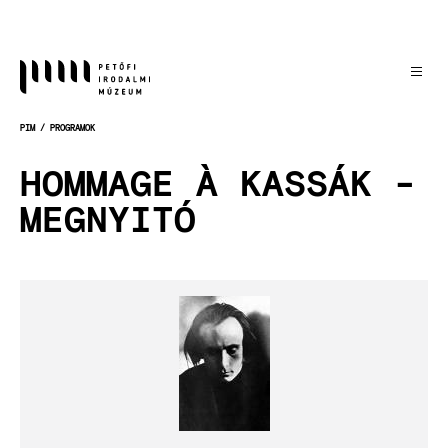
Ugrás
a
tartalomra
PIM
PROGRAMOK
MORZSA
HOMMAGE À KASSÁK -
MEGNYITÓ
Kép