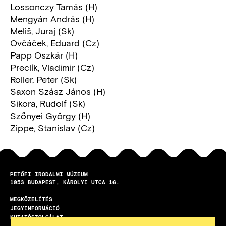
Lossonczy Tamás (H)
Mengyán András (H)
Meliš, Juraj (Sk)
Ovčáček, Eduard (Cz)
Papp Oszkár (H)
Preclík, Vladimir (Cz)
Roller, Peter (Sk)
Saxon Szász János (H)
Sikora, Rudolf (Sk)
Szőnyei György (H)
Zippe, Stanislav (Cz)
PETŐFI IRODALMI MÚZEUM
1053
BUDAPEST
KÁROLYI UTCA 16.
MEGKÖZELÍTÉS
LÁBLÉC
JEGYINFORMÁCIÓ
KUTATÓSZOLGÁLAT