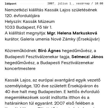
Időpont
2007. július 1., vasárnap / 10:00
Nemzetközi kiállítás Kassák Lajos születésének
120. évfordulójára
Helyszín: Kassák Múzeum
1033 Budapest, Fő tér 1.
A kiállítást megnyitja:
Mgr. Helena Markusková
kurátor, Galeria umenia Nové Zámky (Érsekújvár)
Közreműködnek:
hegedűművész, a
Bíró Ágnes
Budapesti Fesztiválzenekar tagja,
Selmeczi János
hegedűművész, a Budapesti Fesztiválzenekar
koncertmestere
Kassák Lajos, az európai avantgárd egyik vezető
személyisége, 120 éve született Érsekújváron és
40 éve halt meg Budapesten. E kettős évforduló
megemlékezések sorát indította itthon és a
határainkon túl egyaránt. 2007 első felében a