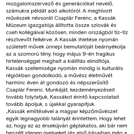
mozgalomszervező és generációkat nevelő,
számukra példát adó alkotóról. A meghívott
művészek névsorát Csaplár Ferenc, a Kassák
Múzeum igazgatója állította össze szlovák és
cseh kollégáival közösen, minden országból tíz-tíz
résztvevőt felkérve. A Kassák ihletése nyomán
született művek ünnepi bemutatóját beárnyékolja
az a szomorú tény, hogy május 9-én tragikus
hirtelenséggel meghalt a kiállítás elindítója,
Kassák szellemisége nyomán mindig is kulturális
régiókban gondolkodó, a művész életművét
harminc éven át gondozó és népszerűsítő
Csaplár Ferenc. Munkáját, kezdeményezéseit
tovább folytatjuk, Kassákot érintő kapcsolatait
tovább ápoljuk, s újakkal gyarapítjuk.
„Kassák említésével a magyar képzőművészet
egyik legnagyobb talányát érintettem. Hogy lehet
az, hogy ez az érsekújvári géplakatos, aki bár nem
beszélt idegen nyelveket (és első írásaiban még a