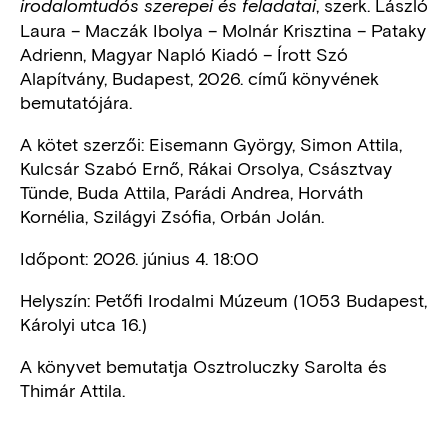
, szerk. László
irodalomtudós szerepei és feladatai
Laura – Maczák Ibolya – Molnár Krisztina – Pataky
Adrienn, Magyar Napló Kiadó – Írott Szó
Alapítvány, Budapest, 2026. című könyvének
bemutatójára.
A kötet szerzői: Eisemann György, Simon Attila,
Kulcsár Szabó Ernő, Rákai Orsolya, Császtvay
Tünde, Buda Attila, Parádi Andrea, Horváth
Kornélia, Szilágyi Zsófia, Orbán Jolán.
Időpont: 2026. június 4. 18:00
Helyszín: Petőfi Irodalmi Múzeum (1053 Budapest,
Károlyi utca 16.)
A könyvet bemutatja Osztroluczky Sarolta és
Thimár Attila.