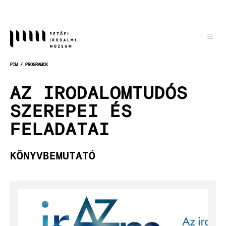
Ugrás
a
tartalomra
PIM
PROGRAMOK
MORZSA
AZ IRODALOMTUDÓS
SZEREPEI ÉS
FELADATAI
KÖNYVBEMUTATÓ
Kép