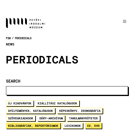
Skip
to
main
content
PIM
PERIODICALS
BREADCRUMB
NEWS
PERIODICALS
SEARCH
ÚJ KIADVÁNYOK
KIÁLLÍTÁSI KATALÓGUSOK
GYŰJTEMÉNYEK, KATALÓGUSOK
KÉPESKÖNYV, IKONOGRÁFIA
SZÖVEGKIADÁSOK
DÉRY-ARCHÍVUM
TANULMÁNYKÖTETEK
BIBLIOGRÁFIÁK, REPERTÓRIUMOK
LEXIKONOK
CD, DVD