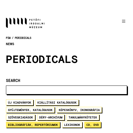
Skip
to
main
content
PIM
PERIODICALS
BREADCRUMB
NEWS
PERIODICALS
SEARCH
ÚJ KIADVÁNYOK
KIÁLLÍTÁSI KATALÓGUSOK
GYŰJTEMÉNYEK, KATALÓGUSOK
KÉPESKÖNYV, IKONOGRÁFIA
SZÖVEGKIADÁSOK
DÉRY-ARCHÍVUM
TANULMÁNYKÖTETEK
BIBLIOGRÁFIÁK, REPERTÓRIUMOK
LEXIKONOK
CD, DVD