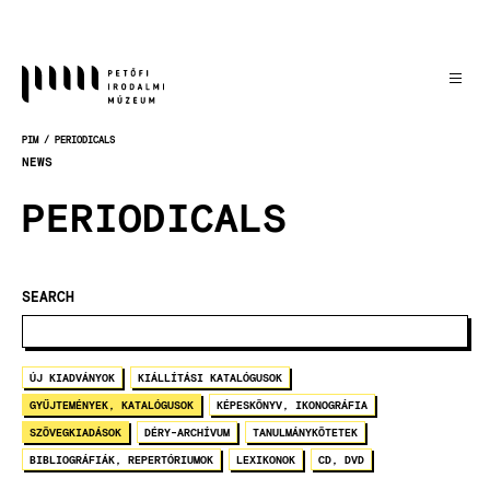
Skip
to
main
content
PIM
PERIODICALS
BREADCRUMB
NEWS
PERIODICALS
SEARCH
ÚJ KIADVÁNYOK
KIÁLLÍTÁSI KATALÓGUSOK
GYŰJTEMÉNYEK, KATALÓGUSOK
KÉPESKÖNYV, IKONOGRÁFIA
SZÖVEGKIADÁSOK
DÉRY-ARCHÍVUM
TANULMÁNYKÖTETEK
BIBLIOGRÁFIÁK, REPERTÓRIUMOK
LEXIKONOK
CD, DVD