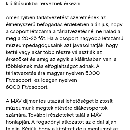
kiállításunkba terveznek érkezni.
Amennyiben tárlatvezetést szeretnének az
élményszerű befogadás érdekében ajánljuk, hogy
a csoport létszáma a tárlatvezetésnél ne haladja
meg a 20-25 főt. Ha a csoport nagyobb létszámú
múzeumpedagógusaink azt javasolhatják, hogy
ketté vagy akár több részre választják az
érkezőket és amíg az egyik a kiállításban van, a
többieknek más elfoglaltságot adnak. A
tárlatvezetés ára magyar nyelven 5000
Ft/csoport és idegen nyelven
6000 Ft/csoport.
A MÁV díjmentes utazási lehetőséget biztosít
múzeumunk megtekintésére diákcsoportok
számára. További részleteket talál a
MÁV
honlapján.
A fogadónyilatkozatot az oldal alján
találja. Kérjük, hogy a kitöltött dokumentumot az