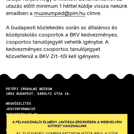
utazás előtt minimum 1 héttel küldje vissza nekünk
emailben a
muzeumped@pim.hu
címre.
A budapesti közlekedés során az általános és
középiskolás csoportok a BKV kedvezményes,
csoportos tanulójegyét vehetik igénybe. A
kedvezményes csoportos tanulójegyet
közvetlenül a BKV Zrt.-től kell igényelni.
PETŐFI IRODALMI MÚZEUM
1053
BUDAPEST
KÁROLYI UTCA 16.
MEGKÖZELÍTÉS
LÁBLÉC
JEGYINFORMÁCIÓ
KUTATÓSZOLGÁLAT
A FELHASZNÁLÓI ÉLMÉNY JAVÍTÁSA ÉRDEKÉBEN A WEBHELYEN
TEREMBÉRLET
SÜTIKET HASZNÁLUNK
ÖNKÉNTES PROGRAM
AZ „ELFOGADÁS” GOMBRA KATTINTVA HOZZÁJÁRUL A SÜTIK