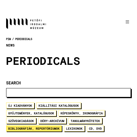
Skočiť
na
hlavný
obsah
PIM
PERIODICALS
OMRVINKA
NEWS
PERIODICALS
SEARCH
ÚJ KIADVÁNYOK
KIÁLLÍTÁSI KATALÓGUSOK
GYŰJTEMÉNYEK, KATALÓGUSOK
KÉPESKÖNYV, IKONOGRÁFIA
SZÖVEGKIADÁSOK
DÉRY-ARCHÍVUM
TANULMÁNYKÖTETEK
BIBLIOGRÁFIÁK, REPERTÓRIUMOK
LEXIKONOK
CD, DVD