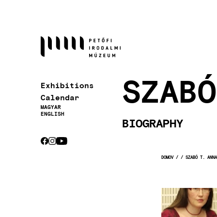
Skočiť
na
hlavný
obsah
SZABÓ
Exhibitions
Calendar
MAGYAR
ENGLISH
BIOGRAPHY
CEBOOK
INSTAGRAM
YOUTUBE
Socials
DOMOV
SZABÓ T. ANNA
OMRVINKA
Image