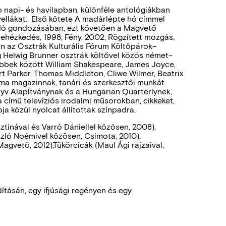
bb napi- és havilapban, különféle antológiákban
vellákat. Első kötete A madárlépte hó címmel
adó gondozásában, ezt követően a Magvető
Nehézkedés, 1998; Fény, 2002; Rögzített mozgás,
an az Osztrák Kulturális Fórum Költőpárok–
 Helwig Brunner osztrák költővel közös német–
többek között William Shakespeare, James Joyce,
art Parker, Thomas Middleton, Cliwe Wilmer, Beatrix
nema magazinnak, tanári és szerkesztői munkát
nyv Alapítványnak és a Hungarian Quarterlynek,
a című televíziós irodalmi műsorokban, cikkeket,
bja közül nyolcat állítottak színpadra.
tinával és Varró Dániellel közösen, 2008),
zló Noémivel közösen, Csimota, 2010),
Magvető, 2012),Tükörcicák (Maul Ági rajzaival,
ításán, egy ifjúsági regényen és egy