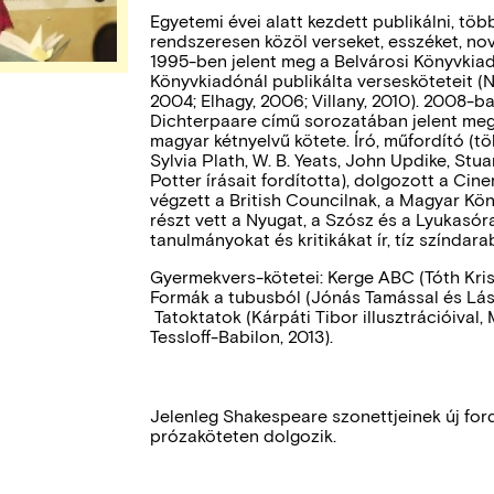
Egyetemi évei alatt kezdett publikálni, tö
rendszeresen közöl verseket, esszéket, no
1995-ben jelent meg a Belvárosi Könyvki
Könyvkiadónál publikálta versesköteteit (
2004; Elhagy, 2006; Villany, 2010). 2008-b
Dichterpaare című sorozatában jelent meg
magyar kétnyelvű kötete. Író, műfordító (
Sylvia Plath, W. B. Yeats, John Updike, Stu
Potter írásait fordította), dolgozott a Ci
végzett a British Councilnak, a Magyar Kö
részt vett a Nyugat, a Szósz és a Lyukasór
tanulmányokat és kritikákat ír, tíz színdara
Gyermekvers-kötetei: Kerge ABC (Tóth Krisz
Formák a tubusból (Jónás Tamással és Lás
Tatoktatok (Kárpáti Tibor illusztrációival, 
Tessloff-Babilon, 2013).
Jelenleg Shakespeare szonettjeinek új ford
prózaköteten dolgozik.