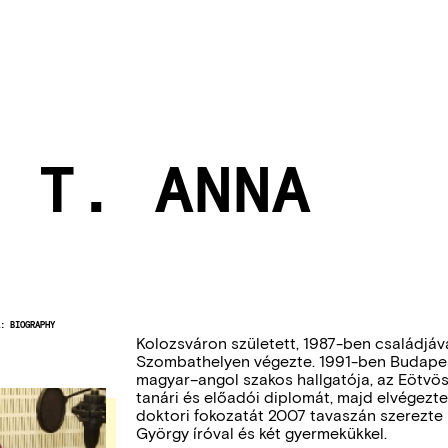
 T. ANNA
:
BIOGRAPHY
Kolozsváron született, 1987-ben családjáv
Szombathelyen végezte. 1991-ben Budap
magyar–angol szakos hallgatója, az Eötvös
tanári és előadói diplomát, majd elvégez
doktori fokozatát 2007 tavaszán szerezte
György íróval és két gyermekükkel.