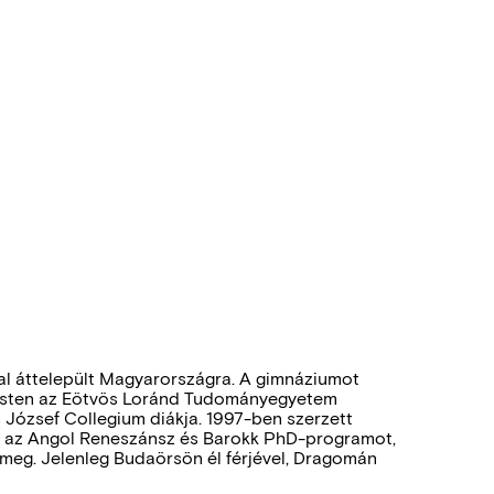
al áttelepült Magyarországra. A gimnáziumot
esten az Eötvös Loránd Tudományegyetem
 József Collegium diákja. 1997-ben szerzett
te az Angol Reneszánsz és Barokk PhD-programot,
 meg. Jelenleg Budaörsön él férjével, Dragomán