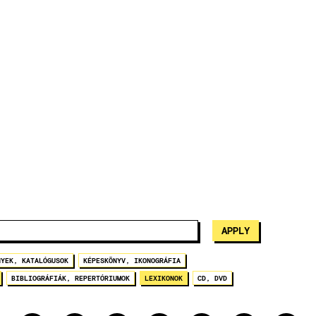
NYEK, KATALÓGUSOK
KÉPESKÖNYV, IKONOGRÁFIA
BIBLIOGRÁFIÁK, REPERTÓRIUMOK
LEXIKONOK
CD, DVD