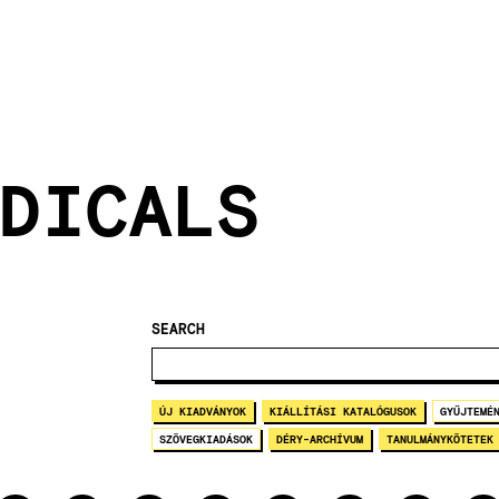
DICALS
SEARCH
ÚJ KIADVÁNYOK
KIÁLLÍTÁSI KATALÓGUSOK
GYŰJTEMÉ
SZÖVEGKIADÁSOK
DÉRY-ARCHÍVUM
TANULMÁNYKÖTETEK