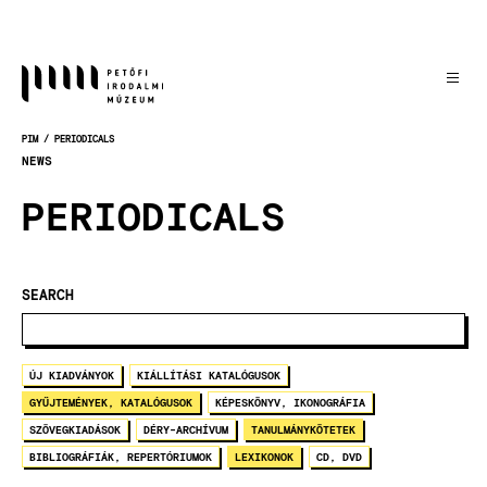
Skočiť
na
hlavný
obsah
PIM
PERIODICALS
OMRVINKA
NEWS
PERIODICALS
SEARCH
ÚJ KIADVÁNYOK
KIÁLLÍTÁSI KATALÓGUSOK
GYŰJTEMÉNYEK, KATALÓGUSOK
KÉPESKÖNYV, IKONOGRÁFIA
SZÖVEGKIADÁSOK
DÉRY-ARCHÍVUM
TANULMÁNYKÖTETEK
BIBLIOGRÁFIÁK, REPERTÓRIUMOK
LEXIKONOK
CD, DVD