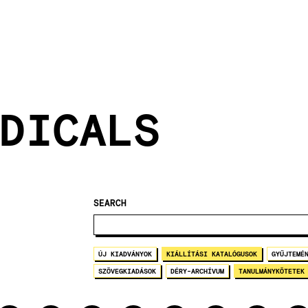
DICALS
SEARCH
ÚJ KIADVÁNYOK
KIÁLLÍTÁSI KATALÓGUSOK
GYŰJTEMÉ
SZÖVEGKIADÁSOK
DÉRY-ARCHÍVUM
TANULMÁNYKÖTETEK