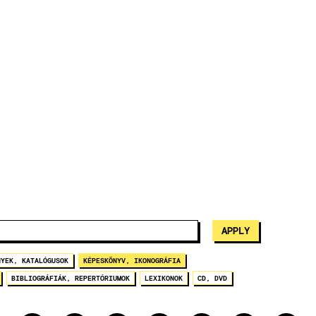
NYEK, KATALÓGUSOK
KÉPESKÖNYV, IKONOGRÁFIA
BIBLIOGRÁFIÁK, REPERTÓRIUMOK
LEXIKONOK
CD, DVD