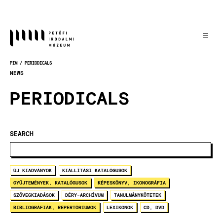
Skočiť
na
hlavný
obsah
PIM
PERIODICALS
OMRVINKA
NEWS
PERIODICALS
SEARCH
ÚJ KIADVÁNYOK
KIÁLLÍTÁSI KATALÓGUSOK
GYŰJTEMÉNYEK, KATALÓGUSOK
KÉPESKÖNYV, IKONOGRÁFIA
SZÖVEGKIADÁSOK
DÉRY-ARCHÍVUM
TANULMÁNYKÖTETEK
BIBLIOGRÁFIÁK, REPERTÓRIUMOK
LEXIKONOK
CD, DVD