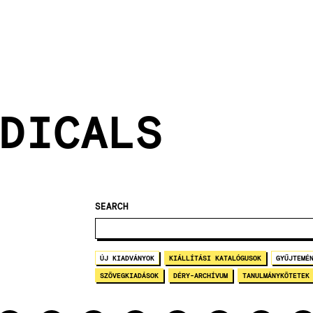
DICALS
SEARCH
ÚJ KIADVÁNYOK
KIÁLLÍTÁSI KATALÓGUSOK
GYŰJTEMÉ
SZÖVEGKIADÁSOK
DÉRY-ARCHÍVUM
TANULMÁNYKÖTETEK