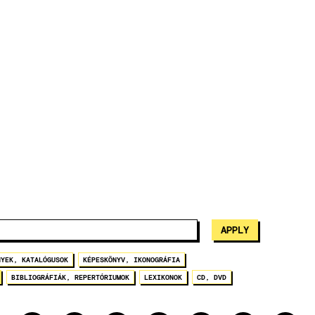
NYEK, KATALÓGUSOK
KÉPESKÖNYV, IKONOGRÁFIA
BIBLIOGRÁFIÁK, REPERTÓRIUMOK
LEXIKONOK
CD, DVD