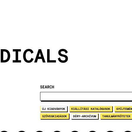
DICALS
SEARCH
ÚJ KIADVÁNYOK
KIÁLLÍTÁSI KATALÓGUSOK
GYŰJTEMÉ
SZÖVEGKIADÁSOK
DÉRY-ARCHÍVUM
TANULMÁNYKÖTETEK