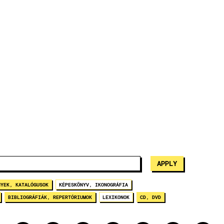
NYEK, KATALÓGUSOK
KÉPESKÖNYV, IKONOGRÁFIA
BIBLIOGRÁFIÁK, REPERTÓRIUMOK
LEXIKONOK
CD, DVD