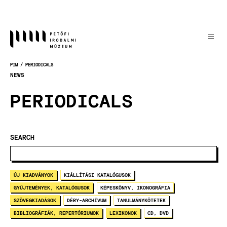
Skočiť
na
hlavný
obsah
PIM
PERIODICALS
OMRVINKA
NEWS
PERIODICALS
SEARCH
ÚJ KIADVÁNYOK
KIÁLLÍTÁSI KATALÓGUSOK
GYŰJTEMÉNYEK, KATALÓGUSOK
KÉPESKÖNYV, IKONOGRÁFIA
SZÖVEGKIADÁSOK
DÉRY-ARCHÍVUM
TANULMÁNYKÖTETEK
BIBLIOGRÁFIÁK, REPERTÓRIUMOK
LEXIKONOK
CD, DVD