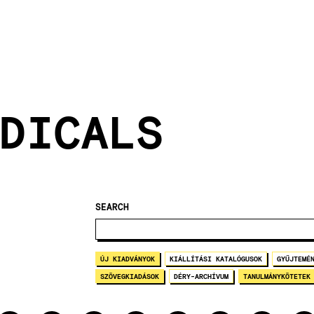
DICALS
SEARCH
ÚJ KIADVÁNYOK
KIÁLLÍTÁSI KATALÓGUSOK
GYŰJTEMÉ
SZÖVEGKIADÁSOK
DÉRY-ARCHÍVUM
TANULMÁNYKÖTETEK