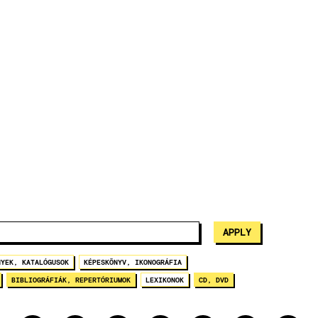
NYEK, KATALÓGUSOK
KÉPESKÖNYV, IKONOGRÁFIA
BIBLIOGRÁFIÁK, REPERTÓRIUMOK
LEXIKONOK
CD, DVD