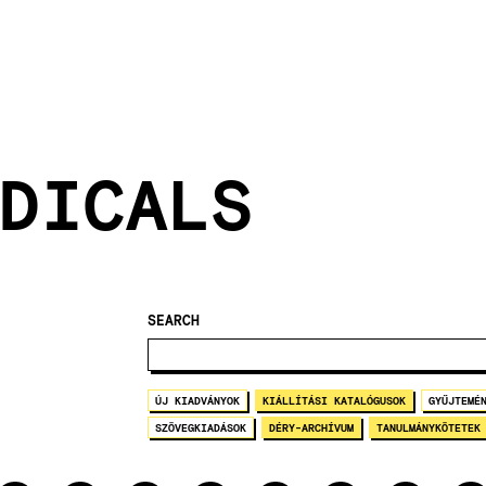
DICALS
SEARCH
ÚJ KIADVÁNYOK
KIÁLLÍTÁSI KATALÓGUSOK
GYŰJTEMÉ
SZÖVEGKIADÁSOK
DÉRY-ARCHÍVUM
TANULMÁNYKÖTETEK