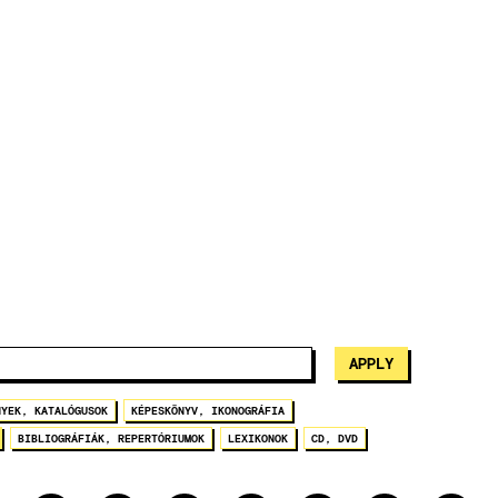
NYEK, KATALÓGUSOK
KÉPESKÖNYV, IKONOGRÁFIA
BIBLIOGRÁFIÁK, REPERTÓRIUMOK
LEXIKONOK
CD, DVD