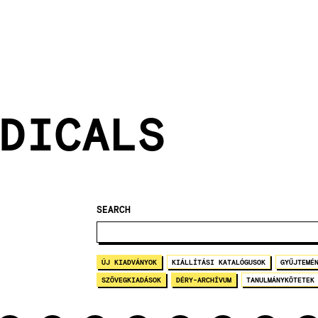
DICALS
SEARCH
ÚJ KIADVÁNYOK
KIÁLLÍTÁSI KATALÓGUSOK
GYŰJTEMÉ
SZÖVEGKIADÁSOK
DÉRY-ARCHÍVUM
TANULMÁNYKÖTETEK