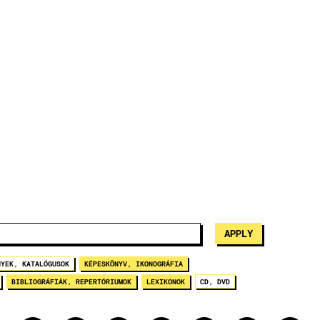
NYEK, KATALÓGUSOK
KÉPESKÖNYV, IKONOGRÁFIA
BIBLIOGRÁFIÁK, REPERTÓRIUMOK
LEXIKONOK
CD, DVD