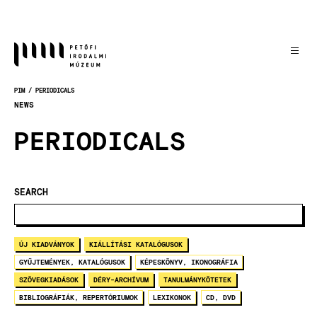
Skočiť
na
hlavný
obsah
PIM
PERIODICALS
OMRVINKA
NEWS
PERIODICALS
SEARCH
ÚJ KIADVÁNYOK
KIÁLLÍTÁSI KATALÓGUSOK
GYŰJTEMÉNYEK, KATALÓGUSOK
KÉPESKÖNYV, IKONOGRÁFIA
SZÖVEGKIADÁSOK
DÉRY-ARCHÍVUM
TANULMÁNYKÖTETEK
BIBLIOGRÁFIÁK, REPERTÓRIUMOK
LEXIKONOK
CD, DVD