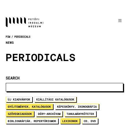
Skočiť
na
hlavný
obsah
PIM
PERIODICALS
OMRVINKA
NEWS
PERIODICALS
SEARCH
ÚJ KIADVÁNYOK
KIÁLLÍTÁSI KATALÓGUSOK
GYŰJTEMÉNYEK, KATALÓGUSOK
KÉPESKÖNYV, IKONOGRÁFIA
SZÖVEGKIADÁSOK
DÉRY-ARCHÍVUM
TANULMÁNYKÖTETEK
BIBLIOGRÁFIÁK, REPERTÓRIUMOK
LEXIKONOK
CD, DVD