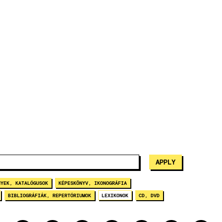
NYEK, KATALÓGUSOK
KÉPESKÖNYV, IKONOGRÁFIA
BIBLIOGRÁFIÁK, REPERTÓRIUMOK
LEXIKONOK
CD, DVD