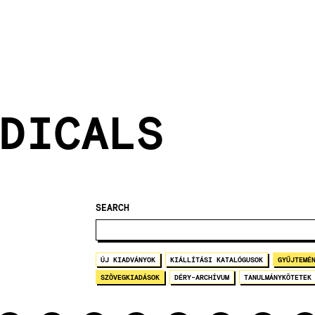
DICALS
SEARCH
ÚJ KIADVÁNYOK
KIÁLLÍTÁSI KATALÓGUSOK
GYŰJTEMÉ
SZÖVEGKIADÁSOK
DÉRY-ARCHÍVUM
TANULMÁNYKÖTETEK