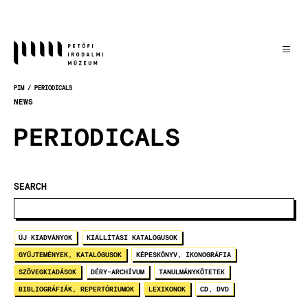
Skočiť
na
hlavný
obsah
PIM
PERIODICALS
OMRVINKA
NEWS
PERIODICALS
SEARCH
ÚJ KIADVÁNYOK
KIÁLLÍTÁSI KATALÓGUSOK
GYŰJTEMÉNYEK, KATALÓGUSOK
KÉPESKÖNYV, IKONOGRÁFIA
SZÖVEGKIADÁSOK
DÉRY-ARCHÍVUM
TANULMÁNYKÖTETEK
BIBLIOGRÁFIÁK, REPERTÓRIUMOK
LEXIKONOK
CD, DVD